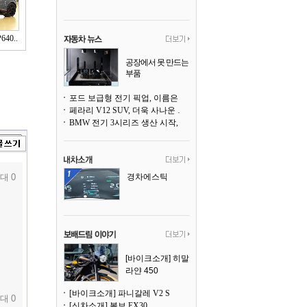
40..
공장에서 못 만드는
부품
3D 프린팅으로 찍
어낸다
포드 보급형 전기 픽업, 이름은 `패덤`
페라리 V12 SUV, 더욱 사나운 얼굴로 돌아온다
BMW 전기 3시리즈 생산 시작, 뮌헨 공장은 전기차 전용으로 전환
대 0
경차에스틱
[바이크소개] 히말
라얀 450
[바이크소개] 파니갈레 V2 S
대 0
[신차소개] 볼보 EX30