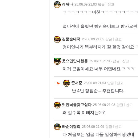
레위나
25.06.09 21:03
답글
신고
ㅋㅋㅋㅋㅋㅋㅋ미친ㅋㅋㅋㅋㅋㅋㅋㅋ
얼마전에 올렸던 빵진숙이보고 빵사오란
김문순대국
25.06.09 21:05
답글
신고
청미언니가 똑부러지게 잘 할것 같아요 
웃으면만사형통
25.06.09 21:05
답글
신고
이거 큰일이네요.너무 어렵네요.ㅋㅋㅋ
준서준
25.06.09 21:53
답글
신고
난 4번 정점순... 추천합니다.
멋진닉을갖고싶다
25.06.09 21:08
답글
신고
왜 갈수록 이뻐지는데?
빠순이협회
25.06.09 21:09
답글
신고
다 처음보는 얼굴 다들 일잘하게생겼네