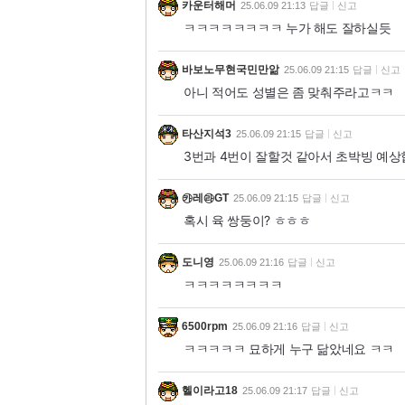
카운터해머
25.06.09 21:13
답글
신고
ㅋㅋㅋㅋㅋㅋㅋㅋ 누가 해도 잘하실듯
바보노무현국민만앎
25.06.09 21:15
답글
신고
아니 적어도 성별은 좀 맞춰주라고ㅋㅋ
타산지석3
25.06.09 21:15
답글
신고
3번과 4번이 잘할것 같아서 초박빙 예상
㉸레㉱GT
25.06.09 21:15
답글
신고
혹시 육 쌍둥이? ㅎㅎㅎ
도니영
25.06.09 21:16
답글
신고
ㅋㅋㅋㅋㅋㅋㅋㅋ
6500rpm
25.06.09 21:16
답글
신고
ㅋㅋㅋㅋㅋ 묘하게 누구 닮았네요 ㅋㅋ
헬이라고18
25.06.09 21:17
답글
신고