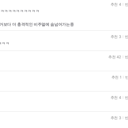
추천 4
반
ㅋㅋㅋㅋㅋㅋㅋㅋㅋㅋㅋ
거보다 더 충격적인 비주얼에 숨넘어가는중
추천 3
반
ㅋㅋㅋ
추천 42
반
추천 1
반
추천 4
반
추천 3
반