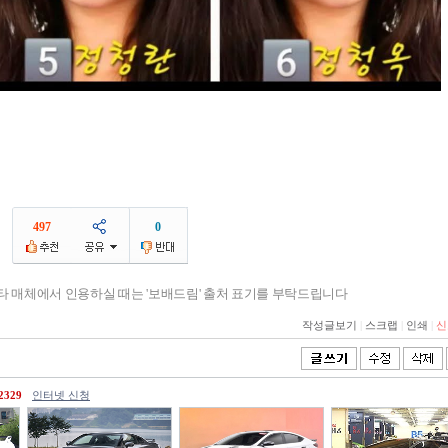
497
0
기타 매체에서 인용하실 때는 '보배드림' 출처 표기를 부탁드립니다
작성글보기
|
스크랩
|
인쇄
|
신
2329
인터넷 신청