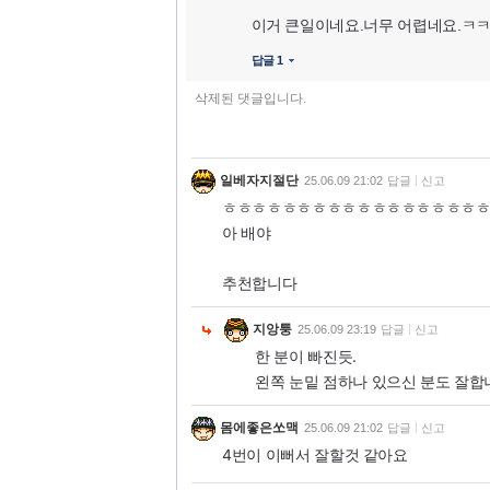
이거 큰일이네요.너무 어렵네요.ㅋ
답글 1
삭제된 댓글입니다.
일베자지절단
25.06.09 21:02
답글
신고
ㅎㅎㅎㅎㅎㅎㅎㅎㅎㅎㅎㅎㅎㅎㅎㅎㅎ
아 배야
추천합니다
지앙퉁
25.06.09 23:19
답글
신고
한 분이 빠진듯.
왼쪽 눈밑 점하나 있으신 분도 잘합
몸에좋은쏘맥
25.06.09 21:02
답글
신고
4번이 이뻐서 잘할것 같아요