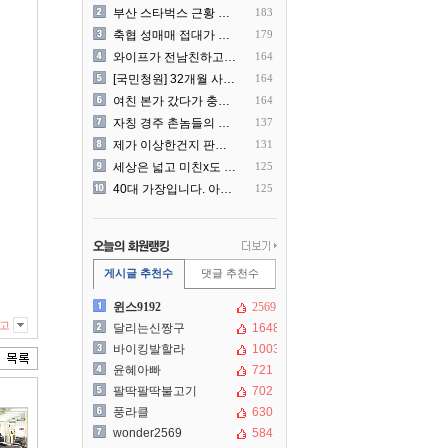
부산 스타벅스 근황 ㅎㄷㄷ
183
축협 성매매 접대가 더 충격..
179
와이프가 전남친하고 해외여행..
164
[국민청원] 32개월 사랑하..
164
여친 본가 갔다가 충격 먹은..
164
자칭 경주 촌놈들의 국내 여..
137
제가 이상한건지 판단 부탁드..
131
세상은 넓고 미친x도 많네?
125
40대 가장입니다. 아내가 ..
125
게시글 추천수
댓글 추천수
윈스9192
2569
고
달리는신짱구
1648
바이킹발할라
1003
윤혜아빠
721
팔딱팔딱불고기
702
풍라클
630
wonder2569
584