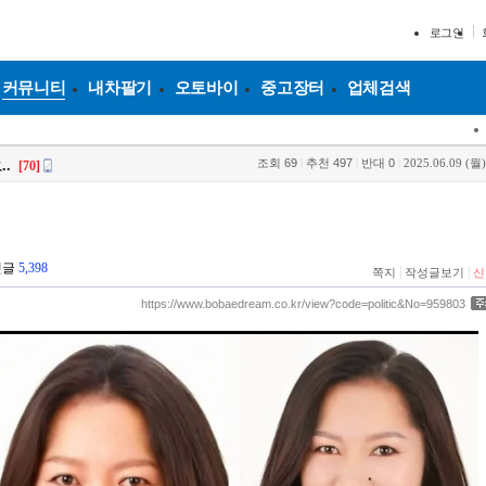
로그인
커뮤니티
내차팔기
오토바이
중고장터
업체검색
조회
69
|
추천
497
|
반대
0
|
2025.06.09 (월)
.
[70]
댓글
5,398
|
|
쪽지
작성글보기
신
https://www.bobaedream.co.kr/view?code=politic&No=959803