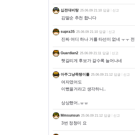
십전대비탕
25.06.09 21:10
답글
신고
김딸순 추천 합니다
supra35
25.06.09 21:10
답글
신고
진짜 어디 하나 거를 타선이 없네 ㅜㅜ 전
Guardian2
25.06.09 21:11
답글
신고
햇갈리게 후보가 갈수록 늘어나네
아주그냥죽탱이를
25.06.09 21:12
답글
신고
여자였어도
이뻤을거라고 생각하니..
상상했어..ㅠㅠ
Mmsunsun
25.06.09 21:12
답글
신고
3번 정청미 요