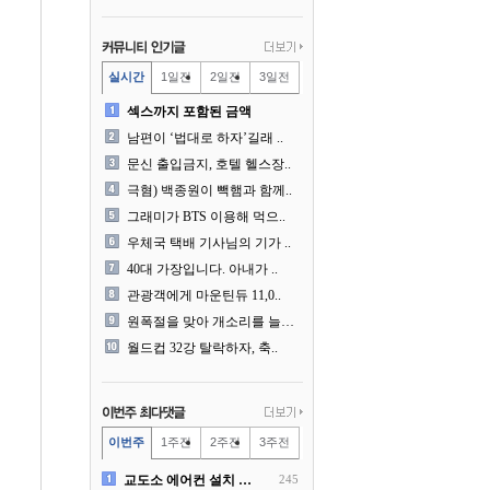
실시간
1일전
2일전
3일전
섹스까지 포함된 금액
남편이 ‘법대로 하자’길래 ..
문신 출입금지, 호텔 헬스장..
극혐) 백종원이 빽햄과 함께..
그래미가 BTS 이용해 먹으..
우체국 택배 기사님의 기가 ..
40대 가장입니다. 아내가 ..
관광객에게 마운틴듀 11,0..
원폭절을 맞아 개소리를 늘어..
월드컵 32강 탈락하자, 축..
이번주
1주전
2주전
3주전
교도소 에어컨 설치 논란....
245