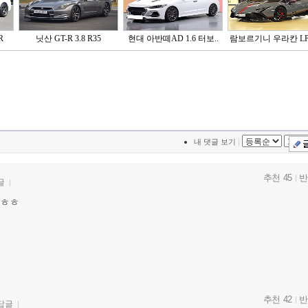
R
닛산 GT-R 3.8 R35
현대 아반떼AD 1.6 터보..
람보르기니 우라칸 LP6
|
내 댓글 보기
추천 45
반
글
ㅎㅎ
추천 42
반
답글