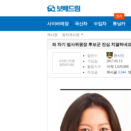
사이버매장
국산차
수입차
튜닝카
게시판
>
정치게시판
와 차기 법사위원장 후보군 진심 치열하네요.
글쓴이
현샤인
가입일
2017.05.13
활동지수
마력 1,629,808
작성글
게시글
3,344
|