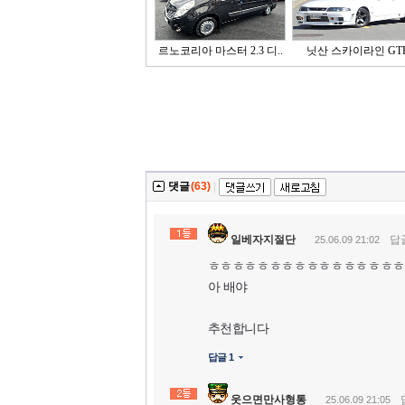
르노코리아 마스터 2.3 디..
닛산 스카이라인 GT
댓글
(63)
|
일베자지절단
답
25.06.09 21:02
ㅎㅎㅎㅎㅎㅎㅎㅎㅎㅎㅎㅎㅎㅎㅎㅎ
아 배야
추천합니다
답글 1
웃으면만사형통
25.06.09 21:05