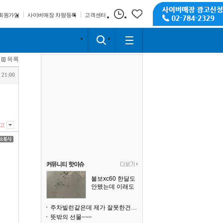
회원가입
사이버매장 차량등록
고객센터
목록
 21:00
고
볼보xc60 한달도
안됐는데 이래도
되나요?
주차빌런같은데 제가 잘못한건가요
뜻밖의 선물~~~