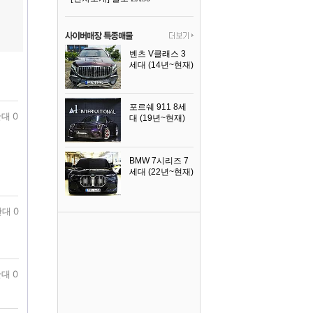
벤츠 V클래스 3
세대 (14년~현재)
2023년식
포르쉐 911 8세
대 0
대 (19년~현재)
2026년식
BMW 7시리즈 7
세대 (22년~현재)
2025년식
대 0
대 0