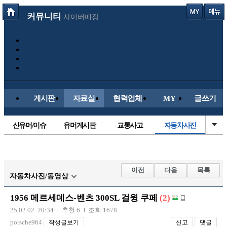
커뮤니티
사이버매장
게시판
자료실
협력업체
MY
글쓰기
신유머/이슈
유머게시판
교통사고
자동차사진
국산차
수입차
내차사진
직찍/특종
후방주의방
레이싱모델
자유사진
군사/무기
이전
다음
목록
자동차사진/동영상
트럭/버스
항공/해운/철도
올드카/추억
오토바이
1956 메르세데스-벤츠 300SL 걸윙 쿠페
(2)
장착시공사진
25.02.02 20:34
추천 6
조회 1678
porsche964
작성글보기
신고
댓글