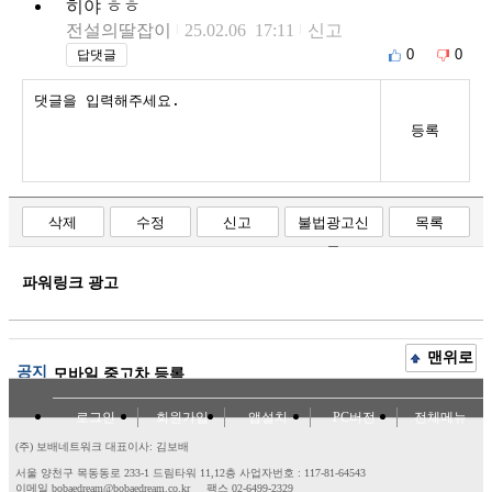
히야 ㅎㅎ
전설의딸잡이
25.02.06 17:11
신고
0
0
답댓글
등록
삭제
수정
신고
불법광고신
목록
고
파워링크 광고
맨위로
공지
모바일 중고차 등록
로그인
회원가입
앱설치
PC버전
전체메뉴
(주) 보배네트워크 대표이사: 김보배
서울 양천구 목동동로 233-1 드림타워 11,12층
사업자번호 : 117-81-64543
이메일 bobaedream@bobaedream.co.kr
팩스 02-6499-2329