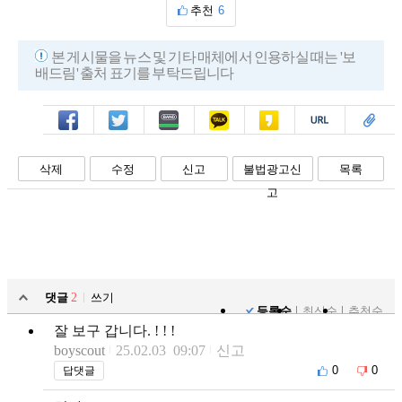
추천
6
본 게시물을 뉴스 및 기타 매체에서 인용하실 때는 '보
배드림' 출처 표기를 부탁드립니다
페북
트윗
밴드
카톡
카스
복사
스크랩
삭제
수정
신고
불법광고신
목록
고
댓글
2
쓰기
등록순
최신순
추천순
잘 보구 갑니다. ! ! !
boyscout
25.02.03 09:07
신고
0
0
답댓글