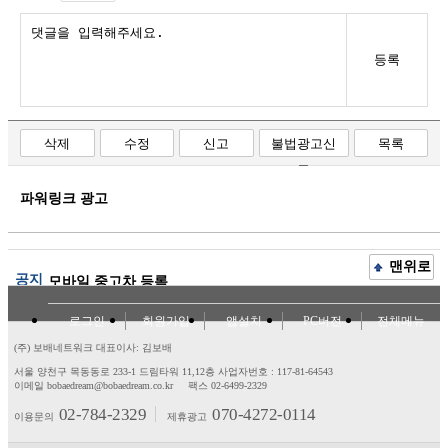
등록
삭제
수정
신고
불법광고신
목록
고
파워링크 광고
맨위로
공지
모바일 중고차 등록
로그인
회원가입
앱설치
PC버전
전체메뉴
(주) 보배네트워크 대표이사: 김보배
서울 양천구 목동동로 233-1 드림타워 11,12층
사업자번호 : 117-81-64543
이메일 bobaedream@bobaedream.co.kr
팩스 02-6499-2329
02-784-2329
070-4272-0114
이용문의
제휴광고