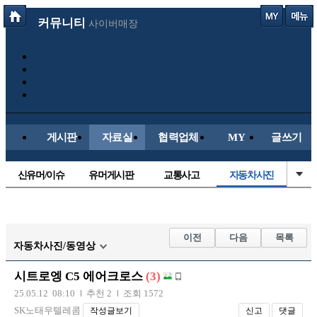
커뮤니티
사이버매장
게시판
자료실
협력업체
MY
글쓰기
신유머/이슈
유머게시판
교통사고
자동차사진
국산차
수입차
내차사진
직찍/특종
후방주의방
레이싱모델
자유사진
군사/무기
이전
다음
목록
자동차사진/동영상
트럭/버스
항공/해운/철도
올드카/추억
오토바이
시트로엥 C5 에어크로스
(3)
장착시공사진
25.05.12 08:10
추천 2
조회 1572
SK노태우텔레콤
작성글보기
신고
댓글