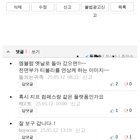
삭제
수정
신고
불법광고신
목록
고
댓글
3
쓰기
등록순
최신순
추천순
엠블럼 옛날로 돌아 갔으면!!~~
전면부가 티볼리를 연상케 하는 이미지~~
돌쇠는귀족
25.05.12 08:22
신고
2
0
답댓글
혹시 지프 컴패스랑 같은 플랫폼인가요
제Z트
25.05.12 10:00
신고
1
0
답댓글
잘 보구 갑니다. !
boyscout
25.05.12 13:19
신고
0
1
답댓글