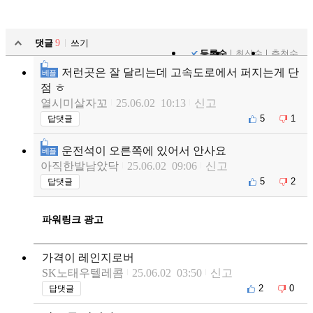
댓글
9
쓰기
등록순
최신순
추천순
저런곳은 잘 달리는데 고속도로에서 퍼지는게 단
베플
점 ㅎ
열시미살자꼬
25.06.02 10:13
신고
5
1
답댓글
운전석이 오른쪽에 있어서 안사요
베플
아직한발남았닥
25.06.02 09:06
신고
5
2
답댓글
파워링크 광고
가격이 레인지로버
SK노태우텔레콤
25.06.02 03:50
신고
2
0
답댓글