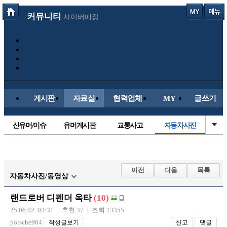
커뮤니티
사이버매장
게시판
자료실
협력업체
MY
글쓰기
신유머/이슈
유머게시판
교통사고
자동차사진
국산차
수입차
내차사진
직찍/특종
후방주의방
레이싱모델
자유사진
군사/무기
이전
다음
목록
자동차사진/동영상
트럭/버스
항공/해운/철도
올드카/추억
오토바이
랜드로버 디펜더 옥타
(10)
장착시공사진
25.06.02 03:31
추천 37
조회 13355
porsche964
작성글보기
신고
댓글