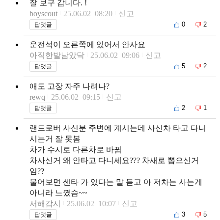
잘 보구 갑니다. !
boyscout
25.06.02 08:20
신고
0
2
답댓글
운전석이 오른쪽에 있어서 안사요
아직한발남았닥
25.06.02 09:06
신고
5
2
답댓글
애도 고장 자주 나려나?
rewq
25.06.02 09:15
신고
2
1
답댓글
랜드로버 사신분 주변에 계시는데 사신차 타고 다니
시는거 잘 못봄
차가 수시로 다른차로 바뀜
차사신거 왜 안타고 다니세요??? 차새로 뽑으신거
임??
물어보면 센타 가 있다는 말 듣고 아 저차는 사는게
아니라 느꼈슴~~
서해감시
25.06.02 10:07
신고
3
5
답댓글