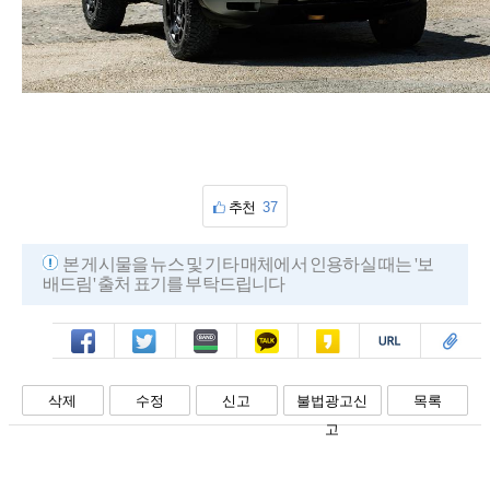
추천
37
본 게시물을 뉴스 및 기타 매체에서 인용하실 때는 '보
배드림' 출처 표기를 부탁드립니다
페북
트윗
밴드
카톡
카스
복사
스크랩
삭제
수정
신고
불법광고신
목록
고