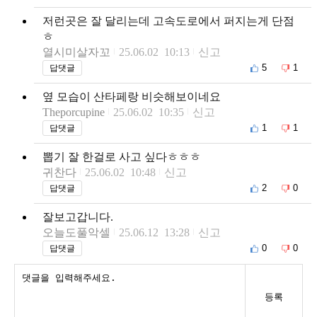
저런곳은 잘 달리는데 고속도로에서 퍼지는게 단점
ㅎ
열시미살자꼬
25.06.02 10:13
신고
5
1
답댓글
옆 모습이 산타페랑 비슷해보이네요
Theporcupine
25.06.02 10:35
신고
1
1
답댓글
뽑기 잘 한걸로 사고 싶다ㅎㅎㅎ
귀찬다
25.06.02 10:48
신고
2
0
답댓글
잘보고갑니다.
오늘도풀악셀
25.06.12 13:28
신고
0
0
답댓글
등록