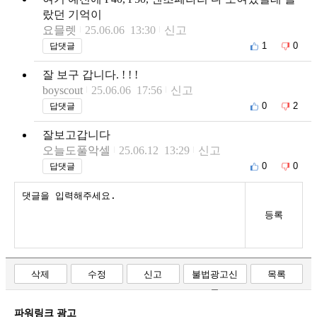
랐던 기억이
요믈렛
25.06.06 13:30
신고
1
0
답댓글
잘 보구 갑니다. ! ! !
boyscout
25.06.06 17:56
신고
0
2
답댓글
잘보고갑니다
오늘도풀악셀
25.06.12 13:29
신고
0
0
답댓글
등록
삭제
수정
신고
불법광고신
목록
고
파워링크 광고