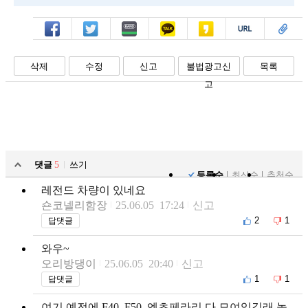
페북
트윗
밴드
카톡
카스
복사
스크랩
삭제
수정
신고
불법광고신
목록
고
댓글
5
쓰기
등록순
최신순
추천순
레전드 차량이 있네요
숀코넬리함장
25.06.05 17:24
신고
2
1
답댓글
와우~
오리방댕이
25.06.05 20:40
신고
1
1
답댓글
여기 예전에 F40, F50, 엔초페라리 다 모여있길래 놀