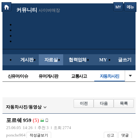
커뮤니티
사이버매장
게시판
자료실
협력업체
MY
글쓰기
신유머/이슈
유머게시판
교통사고
자동차사진
국산차
수입차
내차사진
직찍/특종
후방주의방
레이싱모델
자유사진
군사/무기
이전
다음
목록
자동차사진/동영상
트럭/버스
항공/해운/철도
올드카/추억
오토바이
포르쉐 959
(5)
장착시공사진
25.06.05 14:26
추천 3
조회 2774
porsche964
작성글보기
신고
댓글