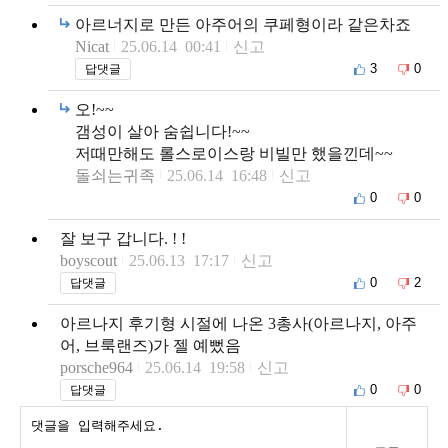
아르너지로 만든 아주어의 쿠페형이라 같은차죠
Nicat
25.06.14 00:41
신고
3
0
답댓글
오!~~
갬성이 살아 숨쉽니다!~~
저때만해도 롤스로이스랑 비빌만 했을낀데~~
돌쇠는귀족
25.06.14 16:48
신고
0
0
잘 보구 갑니다. ! !
boyscout
25.06.13 17:17
신고
0
2
답댓글
아르나지 후기형 시절에 나온 3총사(아르나지, 아주
어, 브룩랜즈)가 젤 예뻤음
porsche964
25.06.14 19:58
신고
0
0
답댓글