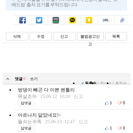
배드림' 출처 표기를 부탁드립니다
페북
트윗
밴드
카톡
카스
복사
스크랩
삭제
수정
신고
불법광고신
목록
고
댓글
6
쓰기
등록순
최신순
추천순
방댕이 빼곤 다 이쁜 벤틀리
목살조아
25.06.12 10:20
신고
1
0
답댓글
아르나지 닮았네요!~
돌쇠는귀족
25.06.13 12:47
신고
1
0
답댓글