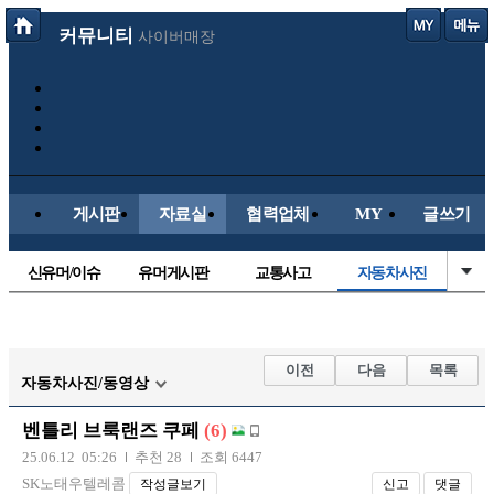
커뮤니티
사이버매장
게시판
자료실
협력업체
MY
글쓰기
신유머/이슈
유머게시판
교통사고
자동차사진
국산차
수입차
내차사진
직찍/특종
후방주의방
레이싱모델
자유사진
군사/무기
이전
다음
목록
자동차사진/동영상
트럭/버스
항공/해운/철도
올드카/추억
오토바이
벤틀리 브룩랜즈 쿠페
(6)
장착시공사진
25.06.12 05:26
추천 28
조회 6447
SK노태우텔레콤
작성글보기
신고
댓글