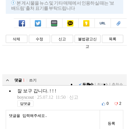
본 게시물을 뉴스 및 기타 매체에서 인용하실 때는 '보
배드림' 출처 표기를 부탁드립니다
페북
트윗
밴드
카톡
카스
복사
스크랩
삭제
수정
신고
불법광고신
목록
고
댓글
1
쓰기
등록순
최신순
추천순
잘 보구 갑니다. ! ! !
boyscout
25.07.12 11:50
신고
0
2
답댓글
등록