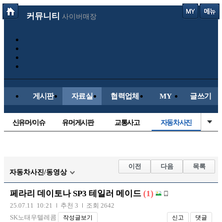
커뮤니티
사이버매장
게시판
자료실
협력업체
MY
글쓰기
신유머/이슈
유머게시판
교통사고
자동차사진
국산차
수입차
내차사진
직찍/특종
후방주의방
레이싱모델
자유사진
군사/무기
이전
다음
목록
자동차사진/동영상
트럭/버스
항공/해운/철도
올드카/추억
오토바이
페라리 데이토나 SP3 테일러 메이드
(1)
장착시공사진
25.07.11 10:21
추천 3
조회 2642
SK노태우텔레콤
작성글보기
신고
댓글