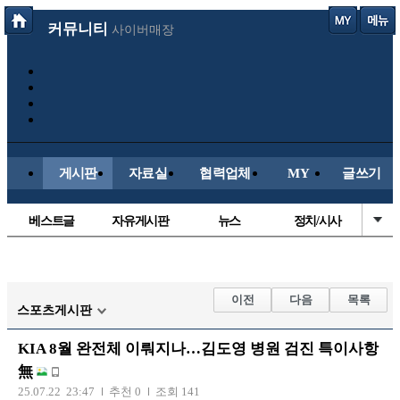
커뮤니티
사이버매장
게시판
자료실
협력업체
MY
글쓰기
베스트글
자유게시판
뉴스
정치/시사
시배목
유명인의차
보배드림이야기
성인게시판
국내야구
해외야구
해외축구
국내축구
이전
다음
목록
스포츠게시판
KIA 8월 완전체 이뤄지나…김도영 병원 검진 특이사항
無
25.07.22 23:47
추천 0
조회 141