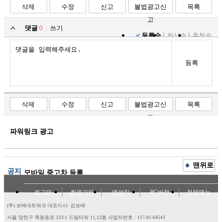
삭제
수정
신고
불법광고신
목록
고
댓글
0
쓰기
등록순
최신순
추천순
등록
삭제
수정
신고
불법광고신
목록
고
파워링크 광고
맨위로
공지
모바일 중고차 등록
로그인
회원가입
앱설치
PC버전
전체메뉴
(주) 보배네트워크 대표이사: 김보배
서울 양천구 목동동로 233-1 드림타워 11,12층
사업자번호 : 117-81-64543