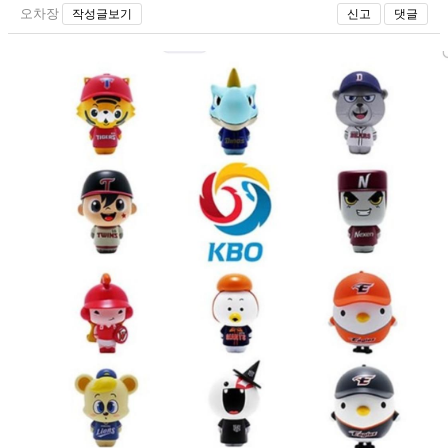
오차장
작성글보기
신고
댓글