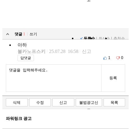
댓글
1
쓰기
등록순
최신순
추천순
아하
볼카노프스키
25.07.28 16:58
신고
1
0
답댓글
등록
삭제
수정
신고
불법광고신
목록
고
파워링크 광고