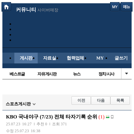
커뮤니티
사이버매장
게시판
자료실
협력업체
MY
글쓰기
베스트글
자유게시판
뉴스
정치/시사
시배목
유명인의차
보배드림이야기
성인게시판
국내야구
해외야구
해외축구
국내축구
이전
다음
목록
스포츠게시판
KBO 국내야구 (7/23) 전체 타자기록 순위
(1)
25.07.23 16:27
추천 0
조회 371
수정 25.07.23 16:38