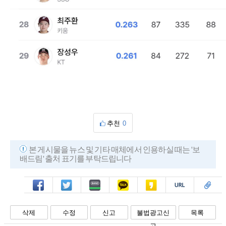
추천
0
본 게시물을 뉴스 및 기타 매체에서 인용하실 때는 '보
배드림' 출처 표기를 부탁드립니다
페북
트윗
밴드
카톡
카스
복사
스크랩
삭제
수정
신고
불법광고신
목록
고