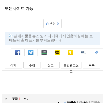
모든사이트 가능
추천
0
본 게시물을 뉴스 및 기타 매체에서 인용하실 때는 '보
배드림' 출처 표기를 부탁드립니다
페북
트윗
밴드
카톡
카스
복사
스크랩
삭제
수정
신고
불법광고신
목록
고
댓글
1
쓰기
등록순
최신순
추천순