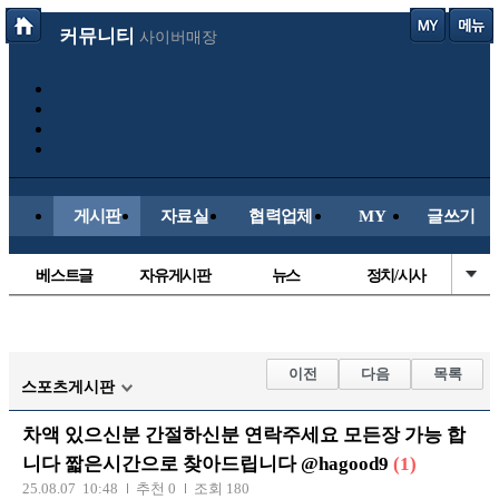
커뮤니티
사이버매장
게시판
자료실
협력업체
MY
글쓰기
베스트글
자유게시판
뉴스
정치/시사
시배목
유명인의차
보배드림이야기
성인게시판
국내야구
해외야구
해외축구
국내축구
이전
다음
목록
스포츠게시판
차액 있으신분 간절하신분 연락주세요 모든장 가능 합
니다 짧은시간으로 찾아드립니다 @hagood9
(1)
25.08.07 10:48
추천 0
조회 180