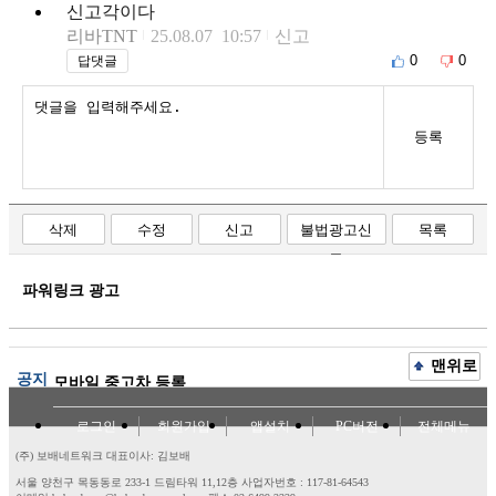
신고각이다
리바TNT
25.08.07 10:57
신고
0
0
답댓글
등록
삭제
수정
신고
불법광고신
목록
고
파워링크 광고
맨위로
공지
모바일 중고차 등록
로그인
회원가입
앱설치
PC버전
전체메뉴
(주) 보배네트워크 대표이사: 김보배
서울 양천구 목동동로 233-1 드림타워 11,12층
사업자번호 : 117-81-64543