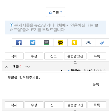
추천
2
본 게시물을 뉴스 및 기타 매체에서 인용하실 때는 '보
배드림' 출처 표기를 부탁드립니다
페북
트윗
밴드
카톡
카스
복사
스크랩
삭제
수정
신고
불법광고신
목록
고
댓글
0
쓰기
등록순
최신순
추천순
등록
삭제
수정
신고
불법광고신
목록