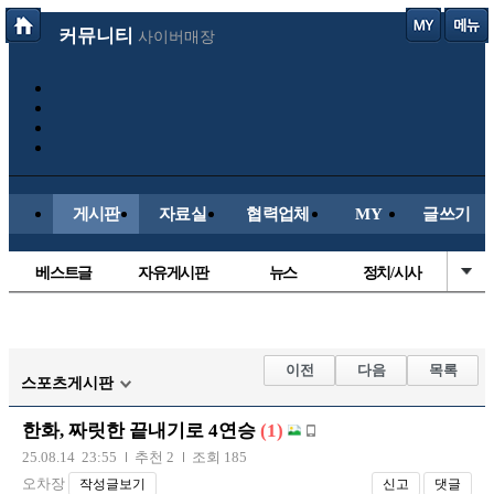
커뮤니티
사이버매장
게시판
자료실
협력업체
MY
글쓰기
베스트글
자유게시판
뉴스
정치/시사
시배목
유명인의차
보배드림이야기
성인게시판
국내야구
해외야구
해외축구
국내축구
이전
다음
목록
스포츠게시판
한화, 짜릿한 끝내기로 4연승
(1)
25.08.14 23:55
추천 2
조회 185
오차장
작성글보기
신고
댓글