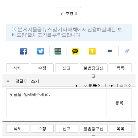
추천
0
본 게시물을 뉴스 및 기타 매체에서 인용하실 때는 '보
배드림' 출처 표기를 부탁드립니다
페북
트윗
밴드
카톡
카스
복사
스크랩
삭제
수정
신고
불법광고신
목록
고
댓글
0
쓰기
등록순
최신순
추천순
등록
삭제
수정
신고
불법광고신
목록
고