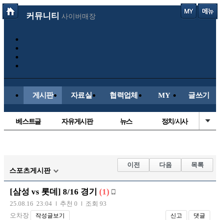
커뮤니티
사이버매장
게시판
자료실
협력업체
MY
글쓰기
베스트글
자유게시판
뉴스
정치/시사
시배목
유명인의차
보배드림이야기
성인게시판
국내야구
해외야구
해외축구
국내축구
이전
다음
목록
스포츠게시판
[삼성 vs 롯데] 8/16 경기
(1)
25.08.16 23:04
추천 0
조회 93
오차장
작성글보기
신고
댓글