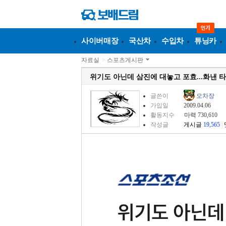
사이버매장
국산차
수입차
튜닝카
자료실
>
스포츠게시판
위기도 아닌데 삼진에 대놓고 포효...화낸 
글쓴이
오차장
가입일
2009.04.06
활동지수
마력 730,610
작성글
게시글
19,565
|