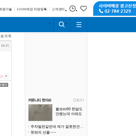
회원가입
사이버매장 차량등록
고객센터
목록
 16:31
고
볼보xc60 한달도
안됐는데 이래도
되나요?
주차빌런같은데 제가 잘못한건가요
뜻밖의 선물~~~