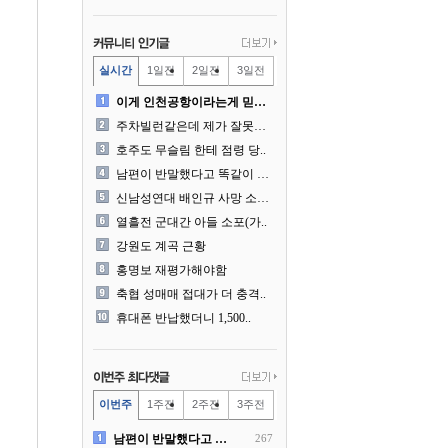
실시간
1일전
2일전
3일전
이게 인천공항이라는게 믿겨지..
주차빌런같은데 제가 잘못한건..
호주도 무슬림 한테 점령 당..
남편이 반말했다고 똑같이 반..
신남성연대 배인규 사망 소식..
열흘전 군대간 아들 소포(가..
강원도 계곡 근황
홍명보 재평가해야함
축협 성매매 접대가 더 충격..
휴대폰 반납했더니 1,500..
이번주
1주전
2주전
3주전
남편이 반말했다고 똑같이 반..
267