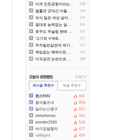
이게 인천공항이라는게 믿겨지..
238
열흘전 군대간 아들 소포(가..
154
의식 잃은 여성 살리려다 성..
153
절대로 능력없는 딜러를 쓰지..
141
호주도 무슬림 한테 점령 당..
131
'고기와 수박&..
117
주차빌런같은데 제가 잘못한건..
117
책임없는 쾌락이란 말에 빡친..
113
미국공연 논란으로 지금 다시..
109
게시글 추천수
댓글 추천수
윈스9192
864
봄의왈츠네
853
달리는신짱구
601
ssmymoney
562
wonder2569
519
바이킹발할라
477
나아닌너
455