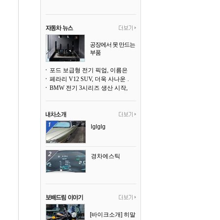
공장에서 못 만드는
부품
3D 프린팅으로 찍
어낸다
포드 보급형 전기 픽업, 이름은 `패덤`
페라리 V12 SUV, 더욱 사나운 얼굴로 돌아온다
BMW 전기 3시리즈 생산 시작, 뮌헨 공장은 전기차 전용으로 전환
lglglg
경차에스틱
[바이크소개] 히말