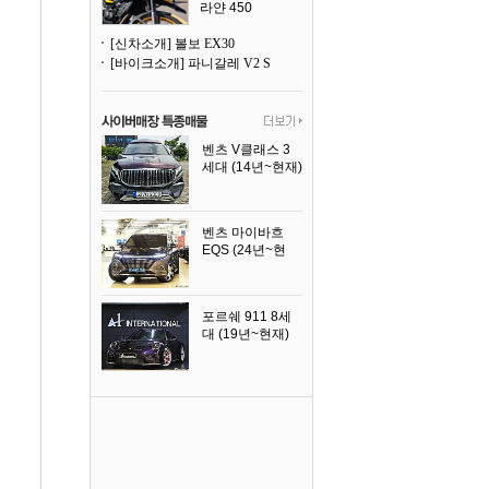
라얀 450
[신차소개] 볼보 EX30
[바이크소개] 파니갈레 V2 S
벤츠 V클래스 3
세대 (14년~현재)
2023년식
벤츠 마이바흐
EQS (24년~현
재)
2024년식
포르쉐 911 8세
대 (19년~현재)
2026년식