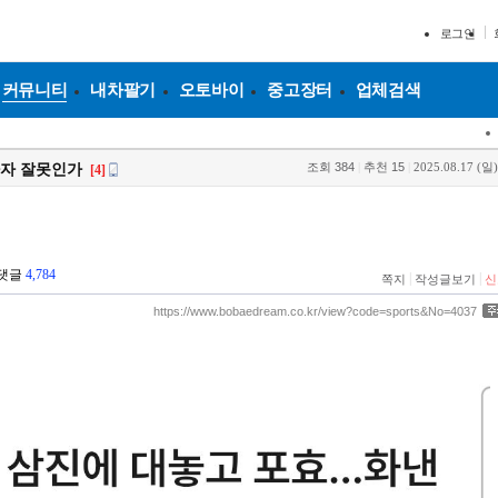
로그인
커뮤니티
내차팔기
오토바이
중고장터
업체검색
조회
384
|
추천
15
|
2025.08.17 (일)
타자 잘못인가
[4]
댓글
4,784
|
|
쪽지
작성글보기
신
https://www.bobaedream.co.kr/view?code=sports&No=4037