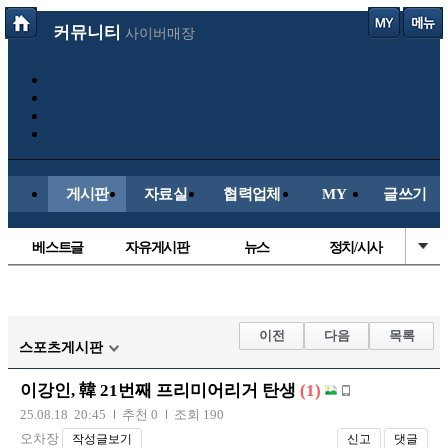
커뮤니티
사이버매장
게시판
자료실
협력업체
MY
글쓰기
베스트글
자유게시판
뉴스
정치/시사
시배목
유명인의차
보배드림이야기
성인게시판
국내야구
해외야구
해외축구
국내축구
이전
다음
목록
스포츠게시판
이강인, 韓 21번째 프리미어리거 탄생
(1)
25.08.18 20:45
추천 0
조회 190
오차장
작성글보기
신고
댓글