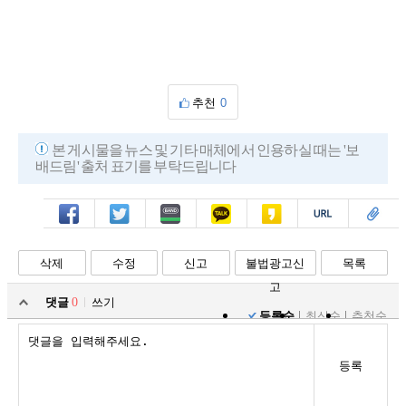
추천
0
본 게시물을 뉴스 및 기타 매체에서 인용하실 때는 '보
배드림' 출처 표기를 부탁드립니다
페북
트윗
밴드
카톡
카스
복사
스크랩
삭제
수정
신고
불법광고신
목록
고
댓글
0
쓰기
등록순
최신순
추천순
등록