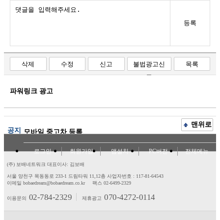
등록
삭제
수정
신고
불법광고신
목록
고
파워링크 광고
맨위로
공지
모바일 중고차 등록
로그인
회원가입
앱설치
PC버전
전체메뉴
(주) 보배네트워크 대표이사: 김보배
서울 양천구 목동동로 233-1 드림타워 11,12층
사업자번호 : 117-81-64543
이메일 bobaedream@bobaedream.co.kr
팩스 02-6499-2329
02-784-2329
070-4272-0114
이용문의
제휴광고