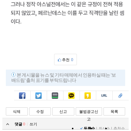
추천
0
본 게시물을 뉴스 및 기타 매체에서 인용하실 때는 '보
배드림' 출처 표기를 부탁드립니다
페북
트윗
밴드
카톡
카스
복사
스크랩
삭제
수정
신고
불법광고신
목록
고
댓글
0
쓰기
등록순
최신순
추천순