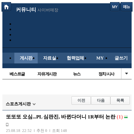
커뮤니티
사이버매장
게시판
자료실
협력업체
MY
글쓰기
베스트글
자유게시판
뉴스
정치/시사
시배목
유명인의차
보배드림이야기
성인게시판
국내야구
해외야구
해외축구
국내축구
이전
다음
목록
스포츠게시판
또또또 오심...PL 심판진, 바뀐다더니 1R부터 논란
(1)
25.08.18 22:52
추천 0
조회 148