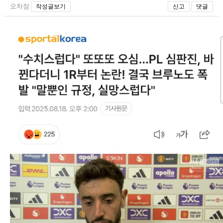
오차장
작성글보기
신고
댓글