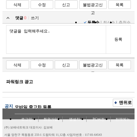
삭제
수정
신고
불법광고신
목록
고
댓글
0
쓰기
등록순
최신순
추천순
등록
삭제
수정
신고
불법광고신
목록
고
파워링크 광고
맨위로
공지
모바일 중고차 등록
로그인
회원가입
앱설치
PC버전
전체메뉴
(주) 보배네트워크 대표이사: 김보배
서울 양천구 목동동로 233-1 드림타워 11,12층
사업자번호 : 117-81-64543