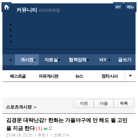
커뮤니티
사이버매장
게시판
자료실
협력업체
MY
글쓰기
베스트글
자유게시판
뉴스
정치/시사
시배목
유명인의차
보배드림이야기
성인게시판
국내야구
해외야구
해외축구
국내축구
이전
다음
목록
스포츠게시판
김경문 대략난감? 한화는 가을야구에 안 해도 될 고민
을 지금 한다
(1)
25.08.18 22:55
추천 1
조회 274