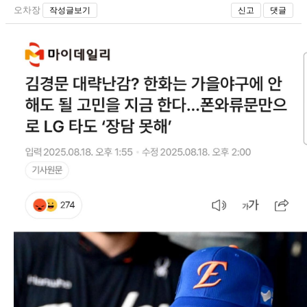
오차장
작성글보기
신고
댓글