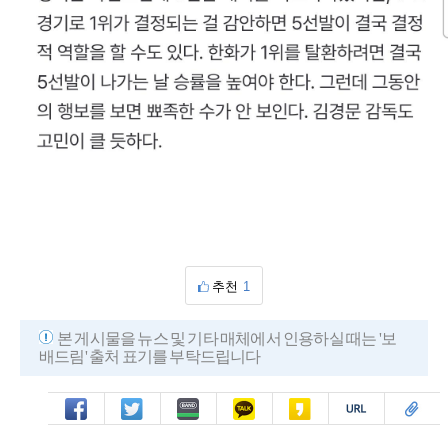
추천
1
본 게시물을 뉴스 및 기타 매체에서 인용하실 때는 '보
배드림' 출처 표기를 부탁드립니다
페북
트윗
밴드
카톡
카스
복사
스크랩