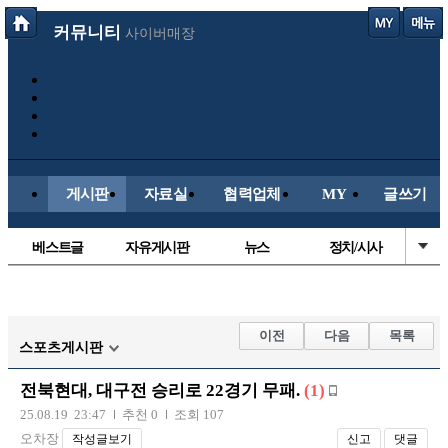
커뮤니티
사이버매장
게시판
자료실
협력업체
MY
글쓰기
베스트글
자유게시판
뉴스
정치/시사
시배목
유명인의차
보배드림이야기
성인게시판
국내야구
해외야구
해외축구
국내축구
이전
다음
목록
스포츠게시판
전북현대, 대구전 승리로 22경기 무패.
(1)
25.08.19 23:47
추천 0
조회 107
오차장
작성글보기
신고
댓글