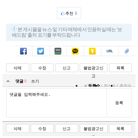
추천
0
본 게시물을 뉴스 및 기타 매체에서 인용하실 때는 '보
배드림' 출처 표기를 부탁드립니다
페북
트윗
밴드
카톡
카스
복사
스크랩
삭제
수정
신고
불법광고신
목록
고
댓글
0
쓰기
등록순
최신순
추천순
등록
삭제
수정
신고
불법광고신
목록
고