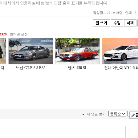
기타 매체에서 인용하실 때는 '보배드림' 출처 표기를 부탁드립니다
작성글보기
|
스크랩
|
인쇄
|
신
2329
인터넷 신청
티지
닛산 GT-R 3.8 R35
벤츠 450 SL
현대 아반떼AD 1.6 터
|
내 댓글 보기