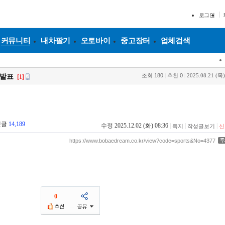
로그인
커뮤니티
내차팔기
오토바이
중고장터
업체검색
조회
180
|
추천
0
|
2025.08.21 (목)
 발표
[1]
댓글
14,189
수정 2025.12.02 (화) 08:36
|
|
|
쪽지
작성글보기
신
https://www.bobaedream.co.kr/view?code=sports&No=4377
0