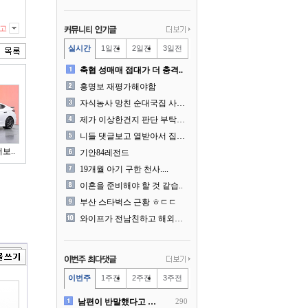
고
실시간
1일전
2일전
3일전
축협 성매매 접대가 더 충격..
홍명보 재평가해야함
자식농사 망친 순대국집 사장..
제가 이상한건지 판단 부탁드..
니들 댓글보고 열받아서 집구..
보..
기안84레전드
19개월 아기 구한 천사....
이혼을 준비해야 할 것 같습..
부산 스타벅스 근황 ㅎㄷㄷ
와이프가 전남친하고 해외여행..
이번주
1주전
2주전
3주전
남편이 반말했다고 똑같이 반..
290