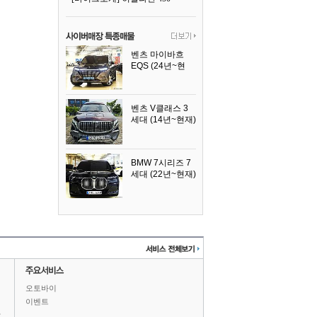
벤츠 마이바흐
EQS (24년~현
재)
2024년식
벤츠 V클래스 3
세대 (14년~현재)
2023년식
BMW 7시리즈 7
세대 (22년~현재)
2025년식
오토바이
이벤트
상