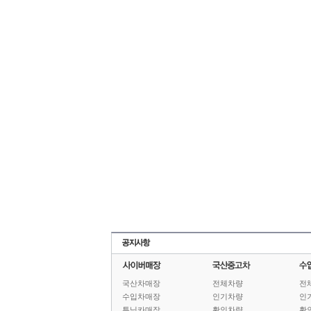
국산차매장
전체차량
전
수입차매장
인기차량
인
튜닝카매장
확인차량
확