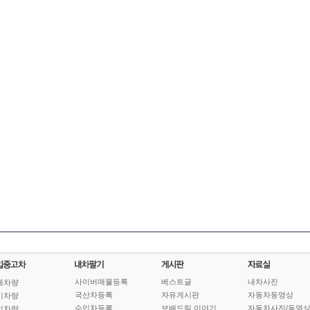
사이버매물등록
베스트글
내차사진
체차량
국산차등록
자유게시판
자동차동영상
기차량
수입차등록
보배드림 이야기
자동차사진/동영
인차량