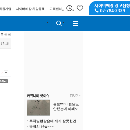
회원가입
사이버매장 차량등록
고객센터
목록
 17:16
고
볼보xc60 한달도
안됐는데 이래도
되나요?
주차빌런같은데 제가 잘못한건가요
뜻밖의 선물~~~