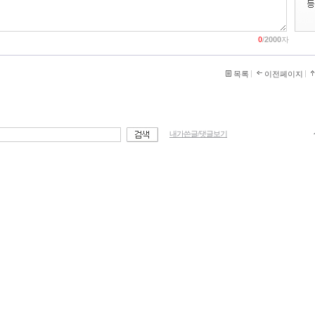
0
/
2000
자
목록
이전페이지
내가쓴글/댓글보기