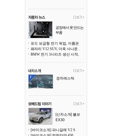
공장에서 못 만드는
부품
3D 프린팅으로 찍
어낸다
포드 보급형 전기 픽업, 이름은 `패덤`
페라리 V12 SUV, 더욱 사나운 얼굴로 돌아온다
BMW 전기 3시리즈 생산 시작, 뮌헨 공장은 전기차 전용으로 전환
경차에스틱
[신차소개] 볼보
EX30
[바이크소개] 파니갈레 V2 S
[바이크소개] 히말라얀 450