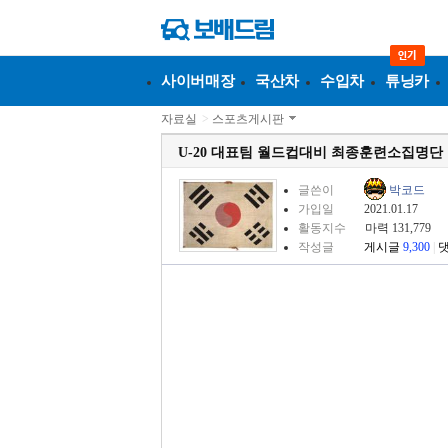
사이버매장
국산차
수입차
튜닝카
자료실
>
스포츠게시판
U-20 대표팀 월드컵대비 최종훈련소집명단
글쓴이
박코드
가입일
2021.01.17
활동지수
마력 131,779
작성글
게시글
9,300
|