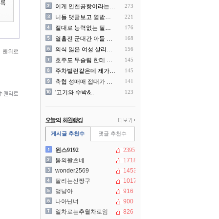
이게 인천공항이라는게 믿겨지..
273
니들 댓글보고 열받아서 집구..
221
절대로 능력없는 딜러를 쓰지..
176
열흘전 군대간 아들 소포(가..
168
의식 잃은 여성 살리려다 성..
156
맨위로
호주도 무슬림 한테 점령 당..
145
주차빌런같은데 제가 잘못한건..
145
축협 성매매 접대가 더 충격..
141
'고기와 수박&..
123
게시글 추천수
댓글 추천수
윈스9192
2395
봄의왈츠네
1718
wonder2569
1453
달리는신짱구
1017
댕냥아
916
나아닌너
900
일차로는추월차로임
826