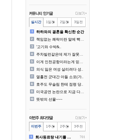
실시간
1일전
2일전
3일전
하하와의 결혼을 확신한 순간
책임없는 쾌락이란 말에 빡친..
'고기와 수박&..
주차빌런같은데 제가 잘못한건..
이게 인천공항이라는게 믿겨지..
의식 잃은 여성 살리려다 성..
열흘전 군대간 아들 소포(가..
호주도 무슬림 한테 점령 당..
미국공연 논란으로 지금 다시..
뜻밖의 선물~~~
이번주
1주전
2주전
3주전
회사동료랑 내기를 했습니다
701