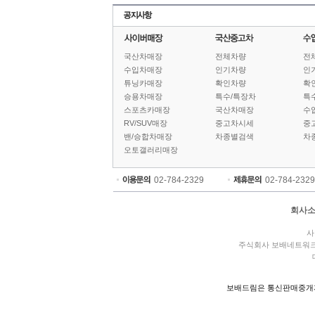
국산차매장
전체차량
전
수입차매장
인기차량
인
튜닝카매장
확인차량
확
승용차매장
특수/특장차
특
스포츠카매장
국산차매장
수
RV/SUV매장
중고차시세
중
밴/승합차매장
차종별검색
차
오토갤러리매장
02-784-2329
02-784-2329
회사
사
주식회사 보배네트워
보배드림은 통신판매중개자