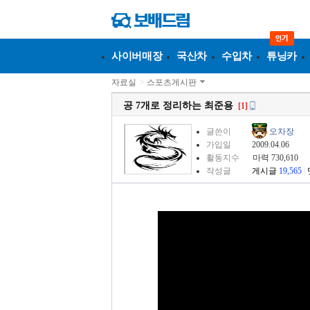
사이버매장
국산차
수입차
튜닝카
자료실
>
스포츠게시판
공 7개로 정리하는 최준용
[1]
글쓴이
오차장
가입일
2009.04.06
활동지수
마력 730,610
작성글
게시글
19,565
|