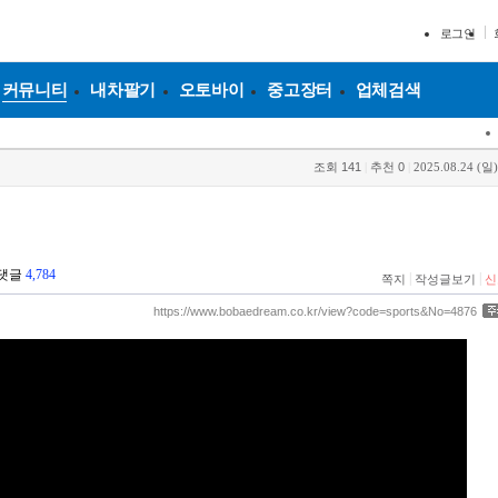
로그인
커뮤니티
내차팔기
오토바이
중고장터
업체검색
조회
141
|
추천
0
|
2025.08.24 (일)
댓글
4,784
|
|
쪽지
작성글보기
신
https://www.bobaedream.co.kr/view?code=sports&No=4876