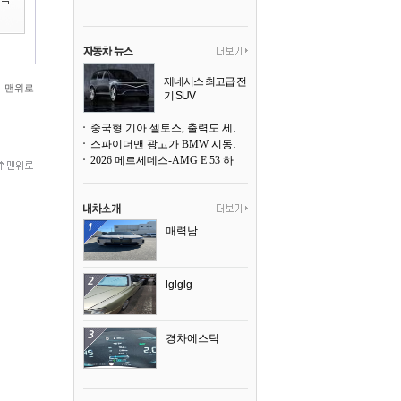
제네시스 최고급 전
맨위로
기 SUV
곧 베일을 벗는다
중국형 기아 셀토스, 출력도 세지고 27인치 초대형 디스플레이까지
스파이더맨 광고가 BMW 시동화면을 점령하다, 오너들은 불만
2026 메르세데스-AMG E 53 하이브리드 왜건 시승기
매력남
lglglg
경차에스틱