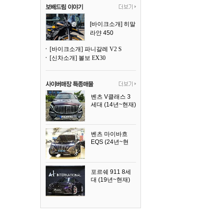
[바이크소개] 히말
라얀 450
[바이크소개] 파니갈레 V2 S
[신차소개] 볼보 EX30
벤츠 V클래스 3
세대 (14년~현재)
2023년식
벤츠 마이바흐
EQS (24년~현
재)
2024년식
포르쉐 911 8세
대 (19년~현재)
2026년식