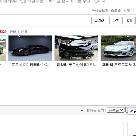
기타 매체에서 인용하실 때는 '보배드림' 출처 표기를 부탁드립니다
작성글보기
|
스크랩
|
인쇄
|
신
2329
인터넷 신청
..
포르쉐 911 카레라 4 G..
페라리 푸로산게 6.5 V1..
페라리 포르토피노 3.9 
|
내 댓글 보기