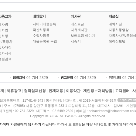
사이버매물등록
베스트글
내차사진
체차량
국산차등록
자유게시판
자동차동영상
기차량
수입차등록
보배드림 이야기
자동차사진/동영
인차량
매물등록권 구입
시승기
레이싱모델
수/특장차
입차매장
고차시세
종별검색
02-784-2329
02-784-2329
02-784
소개
|
제휴광고
|
협력업체신청
|
인재채용
|
이용약관
|
개인정보처리방침
|
고객센터
|
사
업자등록번호 : 117-81-64543
|
통신판매업신고번호 : 제 2013-서울양천-0465호
크
|
주소 : (07995) 서울 양천구 목동동로 233-1 드림타워 11, 12층
|
대표이사 : 김보배
|
개인정
대표전화 : 02-784-2329
|
대표팩스 : 02-6499-2329
|
이메일 : bobaedream@bobaedream.co.k
Copyright © BOBAENETWORK. All rights reserved.
이며 차량판매의 당사자가 아닙니다. 따라서 보배드림은 차량 거래검토 및 거래에 대하여 어