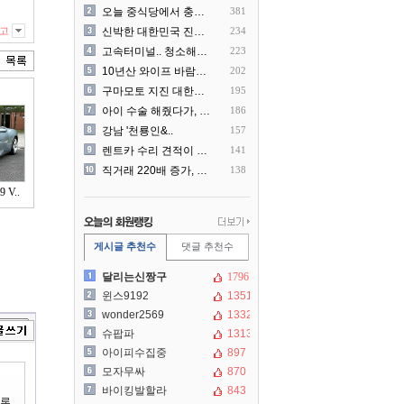
오늘 중식당에서 충격 목격담
381
고
신박한 대한민국 진상 근황
234
고속터미널.. 청소해주시는..
223
10년산 와이프 바람나서 이..
202
구마모토 지진 대한항공 생수..
195
아이 수술 해줬다가, 부모에..
186
강남 '천룡인&..
157
렌트카 수리 견적이 과한 것..
141
직거래 220배 증가, 공인..
138
V..
게시글 추천수
댓글 추천수
달리는신짱구
1796
윈스9192
1351
wonder2569
1332
슈팝파
1313
아이피수집중
897
모자무싸
870
바이킹발할라
843