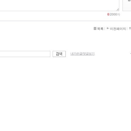
0
/
2000
자
목록
이전페이지
내가쓴글/댓글보기