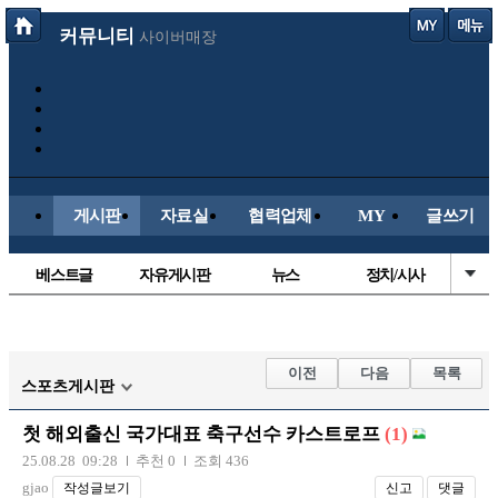
커뮤니티
사이버매장
게시판
자료실
협력업체
MY
글쓰기
베스트글
자유게시판
뉴스
정치/시사
시배목
유명인의차
보배드림이야기
성인게시판
국내야구
해외야구
해외축구
국내축구
이전
다음
목록
스포츠게시판
첫 해외출신 국가대표 축구선수 카스트로프
(1)
25.08.28 09:28
추천 0
조회 436
gjao
작성글보기
신고
댓글