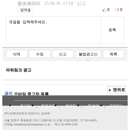
왕초페라리
25.08.30 17:18
신고
0
0
답댓글
등록
삭제
수정
신고
불법광고신
목록
고
파워링크 광고
맨위로
공지
모바일 중고차 등록
로그인
회원가입
앱설치
PC버전
전체메뉴
(주) 보배네트워크 대표이사: 김보배
서울 양천구 목동동로 233-1 드림타워 11,12층
사업자번호 : 117-81-64543
이메일 bobaedream@bobaedream.co.kr
팩스 02-6499-2329