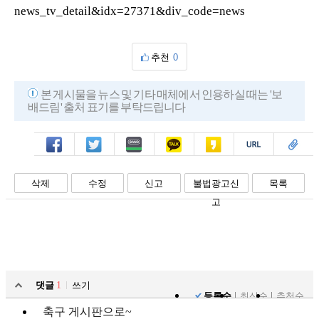
news_tv_detail&idx=27371&div_code=news
추천
0
본 게시물을 뉴스 및 기타 매체에서 인용하실 때는 '보
배드림' 출처 표기를 부탁드립니다
페북
트윗
밴드
카톡
카스
복사
스크랩
삭제
수정
신고
불법광고신
목록
고
댓글
1
쓰기
등록순
최신순
추천순
축구 게시판으로~