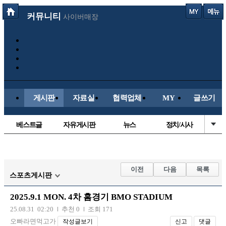
커뮤니티
사이버매장
게시판
자료실
협력업체
MY
글쓰기
베스트글
자유게시판
뉴스
정치/시사
시배목
유명인의차
보배드림이야기
성인게시판
국내야구
해외야구
해외축구
국내축구
이전
다음
목록
스포츠게시판
2025.9.1 MON. 4차 홈경기 BMO STADIUM
25.08.31 02:20
추천 0
조회 171
오빠라면먹고가
작성글보기
신고
댓글