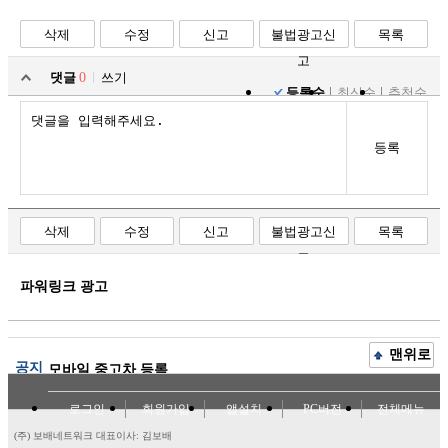
삭제
수정
신고
불법광고신
목록
고
댓글
0
쓰기
등록순
최신순
추천순
등록
삭제
수정
신고
불법광고신
목록
고
파워링크 광고
맨위로
공지
모바일 중고차 등록
로그인
회원가입
앱설치
PC버전
전체메뉴
(주) 보배네트워크 대표이사: 김보배