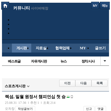
커뮤니티
사이버매장
게시판
자료실
협력업체
MY
글쓰기
베스트글
자유게시판
뉴스
정치/시사
시배목
유명인의차
보배드림이야기
성인게시판
국내야구
해외야구
해외축구
국내축구
이전
다음
목록
스포츠게시판
렉섬, 밀월 원정서 챔피언십 첫 승
25.08.31 17:36
추천 1
조회 214
오차장
작성글보기
신고
댓글