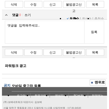
삭제
수정
신고
불법광고신
목록
고
댓글
0
쓰기
등록순
최신순
추천순
등록
삭제
수정
신고
불법광고신
목록
고
파워링크 광고
맨위로
공지
모바일 중고차 등록
로그인
회원가입
앱설치
PC버전
전체메뉴
(주) 보배네트워크 대표이사: 김보배
서울 양천구 목동동로 233-1 드림타워 11,12층
사업자번호 : 117-81-64543