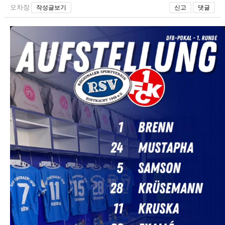
오차장
작성글보기
신고
댓글