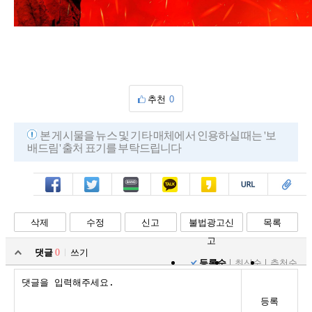
추천
0
본 게시물을 뉴스 및 기타 매체에서 인용하실 때는 '보
배드림' 출처 표기를 부탁드립니다
페북
트윗
밴드
카톡
카스
복사
스크랩
삭제
수정
신고
불법광고신
목록
고
댓글
0
쓰기
등록순
최신순
추천순
등록