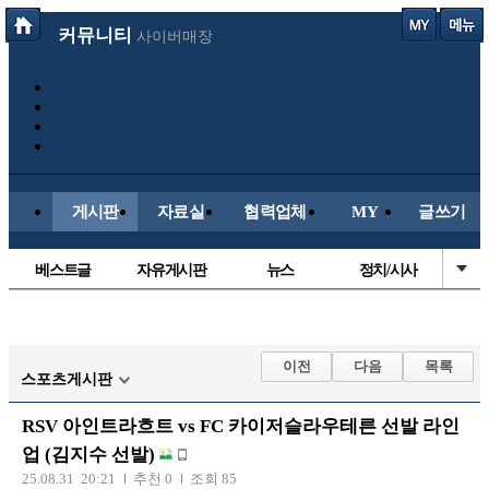
커뮤니티
사이버매장
게시판
자료실
협력업체
MY
글쓰기
베스트글
자유게시판
뉴스
정치/시사
시배목
유명인의차
보배드림이야기
성인게시판
국내야구
해외야구
해외축구
국내축구
이전
다음
목록
스포츠게시판
RSV 아인트라흐트 vs FC 카이저슬라우테른 선발 라인
업 (김지수 선발)
25.08.31 20:21
추천 0
조회 85