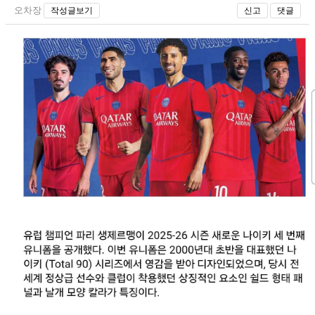
오차장
작성글보기
신고
댓글