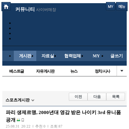
커뮤니티
사이버매장
게시판
자료실
협력업체
MY
글쓰기
베스트글
자유게시판
뉴스
정치/시사
시배목
유명인의차
보배드림이야기
성인게시판
국내야구
해외야구
해외축구
국내축구
이전
다음
목록
스포츠게시판
파리 생제르맹, 2000년대 영감 받은 나이키 3rd 유니폼
공개
25.08.31 20:22
추천 0
조회 87