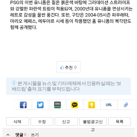
추천
0
본 게시물을 뉴스 및 기타 매체에서 인용하실 때는 '보
배드림' 출처 표기를 부탁드립니다
페북
트윗
밴드
카톡
카스
복사
스크랩
삭제
수정
신고
불법광고신
목록
고
댓글
0
쓰기