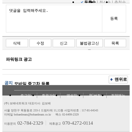
등록순
최신순
추천순
등록
삭제
수정
신고
불법광고신
목록
고
파워링크 광고
맨위로
공지
모바일 중고차 등록
로그인
회원가입
앱설치
PC버전
전체메뉴
(주) 보배네트워크 대표이사: 김보배
서울 양천구 목동동로 233-1 드림타워 11,12층
사업자번호 : 117-81-64543
이메일 bobaedream@bobaedream.co.kr
팩스 02-6499-2329
02-784-2329
070-4272-0114
이용문의
제휴광고