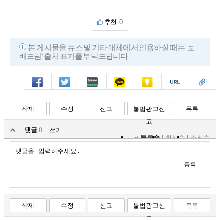
추천
0
본 게시물을 뉴스 및 기타 매체에서 인용하실 때는 '보
배드림' 출처 표기를 부탁드립니다
페북
트윗
밴드
카톡
카스
복사
스크랩
삭제
수정
신고
불법광고신
목록
고
댓글
0
쓰기
등록순
최신순
추천순
등록
삭제
수정
신고
불법광고신
목록
고