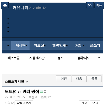
커뮤니티
사이버매장
게시판
자료실
협력업체
MY
글쓰기
베스트글
자유게시판
뉴스
정치/시사
시배목
유명인의차
보배드림이야기
성인게시판
국내야구
해외야구
해외축구
국내축구
이전
다음
목록
스포츠게시판
토트넘 vs 번리 평점
25.08.31 20:55
추천 0
조회 97
오차장
작성글보기
신고
댓글