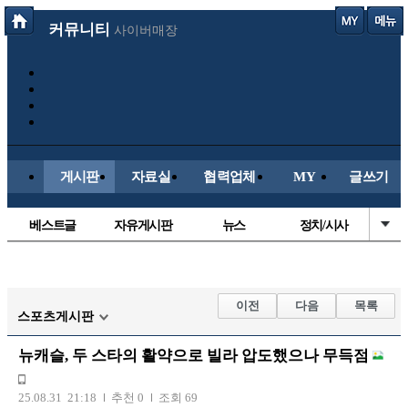
커뮤니티
사이버매장
게시판
자료실
협력업체
MY
글쓰기
베스트글
자유게시판
뉴스
정치/시사
시배목
유명인의차
보배드림이야기
성인게시판
국내야구
해외야구
해외축구
국내축구
이전
다음
목록
스포츠게시판
뉴캐슬, 두 스타의 활약으로 빌라 압도했으나 무득점
25.08.31 21:18
추천 0
조회 69