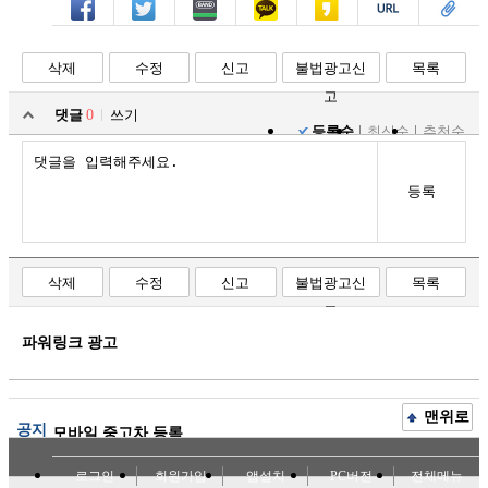
페북
트윗
밴드
카톡
카스
복사
스크랩
삭제
수정
신고
불법광고신
목록
고
댓글
0
쓰기
등록순
최신순
추천순
등록
삭제
수정
신고
불법광고신
목록
고
파워링크 광고
맨위로
공지
모바일 중고차 등록
로그인
회원가입
앱설치
PC버전
전체메뉴