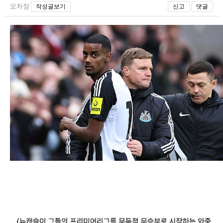
오차장
작성글보기
신고
댓글