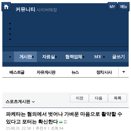
커뮤니티
사이버매장
게시판
자료실
협력업체
MY
글쓰기
베스트글
자유게시판
뉴스
정치/시사
시배목
유명인의차
보배드림이야기
성인게시판
국내야구
해외야구
해외축구
국내축구
이전
다음
목록
스포츠게시판
파케타는 혐의에서 벗어나 가벼운 마음으로 활약할 수
있다고 포터는 확신한다
25.08.31 22:58
추천 0
조회 94