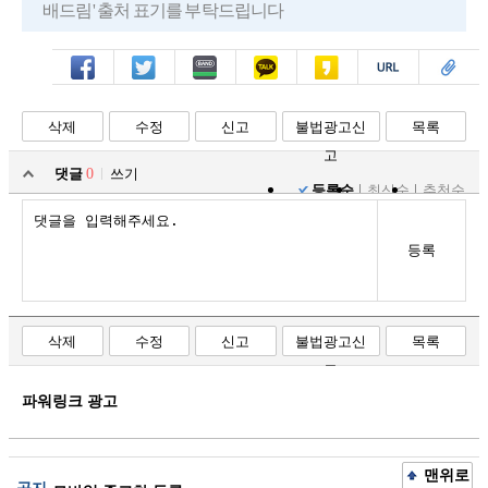
배드림' 출처 표기를 부탁드립니다
페북
트윗
밴드
카톡
카스
복사
스크랩
삭제
수정
신고
불법광고신
목록
고
댓글
0
쓰기
등록순
최신순
추천순
등록
삭제
수정
신고
불법광고신
목록
고
파워링크 광고
맨위로