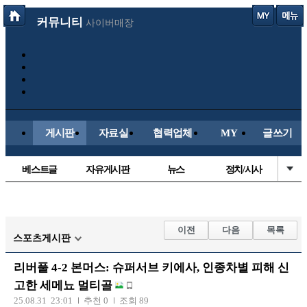
커뮤니티
사이버매장
게시판
자료실
협력업체
MY
글쓰기
베스트글
자유게시판
뉴스
정치/시사
시배목
유명인의차
보배드림이야기
성인게시판
국내야구
해외야구
해외축구
국내축구
이전
다음
목록
스포츠게시판
리버풀 4-2 본머스: 슈퍼서브 키에사, 인종차별 피해 신
고한 세메뇨 멀티골
25.08.31 23:01
추천 0
조회 89