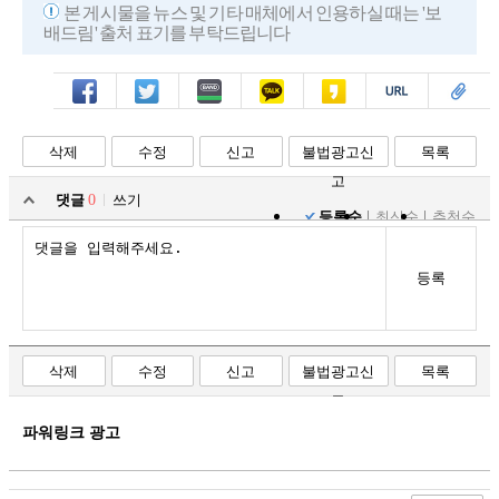
본 게시물을 뉴스 및 기타 매체에서 인용하실 때는 '보
배드림' 출처 표기를 부탁드립니다
페북
트윗
밴드
카톡
카스
복사
스크랩
삭제
수정
신고
불법광고신
목록
고
댓글
0
쓰기
등록순
최신순
추천순
등록
삭제
수정
신고
불법광고신
목록
고
파워링크 광고