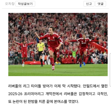
오차장
작성글보기
신고
댓글