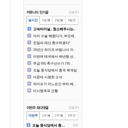
실시간
1일전
2일전
3일전
고속터미널.. 청소해주시는..
아이 수술 해줬다가, 부모에..
친일파 재산 환수하겠다!
10년산 와이프 바람나서 이..
이번에 태국에서 46년형 선..
주급 8억 축구선수가 1억 ..
오늘 중식당에서 충격 목격담
더운데 시원한 소식
와이프가 어느순간 부터 배달..
미시령계곡 근황
이번주
1주전
2주전
3주전
오늘 중식당에서 충격 목격담
320