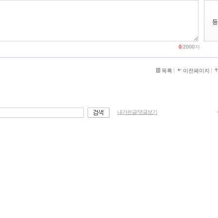
0
/
2000
자
목록
이전페이지
내가쓴글/댓글보기