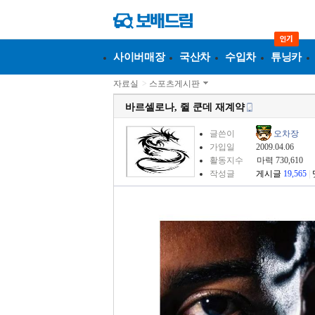
사이버매장
국산차
수입차
튜닝카
자료실
>
스포츠게시판
바르셀로나, 쥘 쿤데 재계약
글쓴이
오차장
가입일
2009.04.06
활동지수
마력 730,610
작성글
게시글
19,565
|