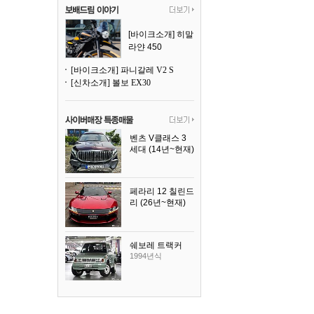
[바이크소개] 히말
라얀 450
[바이크소개] 파니갈레 V2 S
[신차소개] 볼보 EX30
벤츠 V클래스 3
세대 (14년~현재)
2023년식
페라리 12 칠린드
리 (26년~현재)
2025년식
쉐보레 트랙커
1994년식