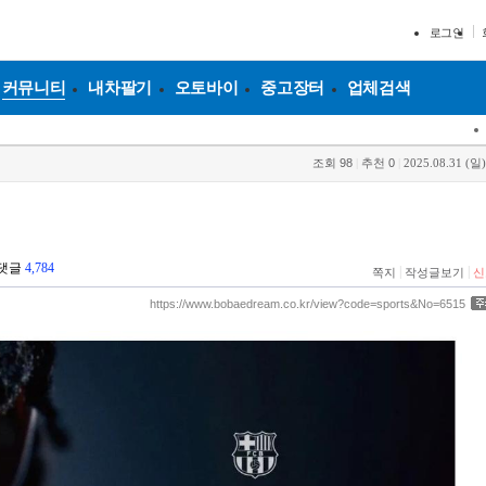
로그인
커뮤니티
내차팔기
오토바이
중고장터
업체검색
조회
98
|
추천
0
|
2025.08.31 (일)
댓글
4,784
|
|
쪽지
작성글보기
신
https://www.bobaedream.co.kr/view?code=sports&No=6515