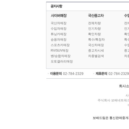
국산차매장
전체차량
전
수입차매장
인기차량
인
튜닝카매장
확인차량
확
승용차매장
특수/특장차
특
스포츠카매장
국산차매장
수
RV/SUV매장
중고차시세
중
밴/승합차매장
차종별검색
차
오토갤러리매장
02-784-2329
02-784-2329
회사
사
주식회사 보배네트워
보배드림은 통신판매중개자