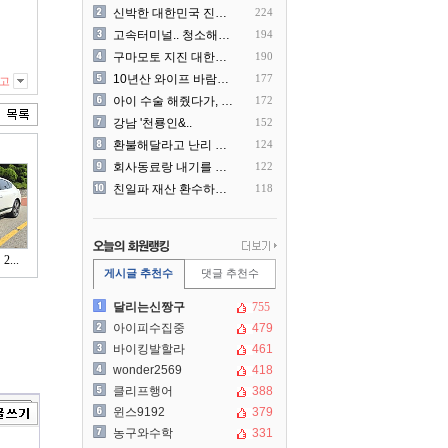
신박한 대한민국 진상 근황
224
고속터미널.. 청소해주시는..
194
구마모토 지진 대한항공 생수..
190
10년산 와이프 바람나서 이..
177
고
아이 수술 해줬다가, 부모에..
172
강남 '천룡인&..
152
환불해달라고 난리 난 미국 ..
124
회사동료랑 내기를 했습니다
122
친일파 재산 환수하겠다!
118
...
게시글 추천수
댓글 추천수
달리는신짱구
755
아이피수집중
479
바이킹발할라
461
wonder2569
418
클리프행어
388
윈스9192
379
농구와수학
331