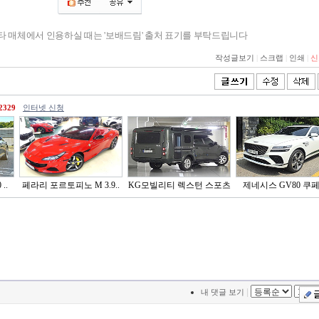
기타 매체에서 인용하실 때는 '보배드림' 출처 표기를 부탁드립니다
작성글보기
|
스크랩
|
인쇄
|
신
2329
인터넷 신청
..
페라리 포르토피노 M 3.9..
KG모빌리티 렉스턴 스포츠
제네시스 GV80 쿠페 2
..
|
내 댓글 보기