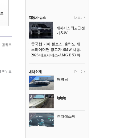
제네시스 최고급 전
기 SUV
곧 베일을 벗는다
중국형 기아 셀토스, 출력도 세지고 27인치 초대형 디스플레이까지
맨위로
스파이더맨 광고가 BMW 시동화면을 점령하다, 오너들은 불만
2026 메르세데스-AMG E 53 하이브리드 왜건 시승기
매력남
lglglg
경차에스틱