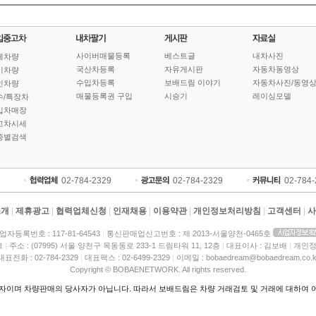
사이버매물등록
베스트글
내차사진
체차량
국산차등록
자유게시판
자동차동영상
기차량
수입차등록
보배드림 이야기
자동차사진/동영
인차량
매물등록권 구입
시승기
레이싱모델
수/특장차
입차매장
고차시세
종별검색
02-784-2329
02-784-2329
02-784
소개
|
제휴광고
|
협력업체신청
|
인재채용
|
이용약관
|
개인정보처리방침
|
고객센터
|
사
업자등록번호 : 117-81-64543
|
통신판매업신고번호 : 제 2013-서울양천-0465호
크
|
주소 : (07995) 서울 양천구 목동동로 233-1 드림타워 11, 12층
|
대표이사 : 김보배
|
개인정
대표전화 : 02-784-2329
|
대표팩스 : 02-6499-2329
|
이메일 : bobaedream@bobaedream.co.k
Copyright © BOBAENETWORK. All rights reserved.
이며 차량판매의 당사자가 아닙니다. 따라서 보배드림은 차량 거래검토 및 거래에 대하여 어