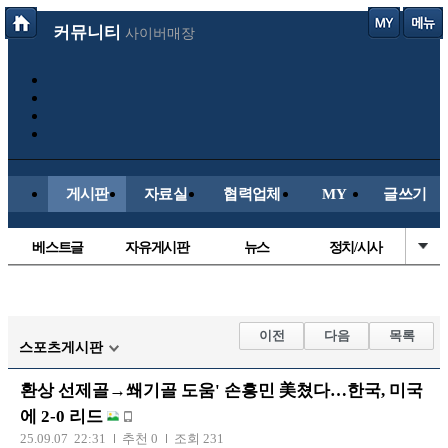
커뮤니티
사이버매장
게시판
자료실
협력업체
MY
글쓰기
베스트글
자유게시판
뉴스
정치/시사
시배목
유명인의차
보배드림이야기
성인게시판
국내야구
해외야구
해외축구
국내축구
이전
다음
목록
스포츠게시판
환상 선제골→쐐기골 도움' 손흥민 美쳤다…한국, 미국
에 2-0 리드
25.09.07 22:31
추천 0
조회 231