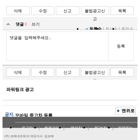
삭제
수정
신고
불법광고신
목록
고
댓글
0
쓰기
등록순
최신순
추천순
등록
삭제
수정
신고
불법광고신
목록
고
파워링크 광고
맨위로
공지
모바일 중고차 등록
로그인
회원가입
앱설치
PC버전
전체메뉴
(주) 보배네트워크 대표이사: 김보배