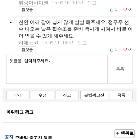
튀링어바이젠
25.09.10 10:33
신고
1
0
답댓글
신인 어깨 갈아 넣지 않게 살살 해주세요. 정우주 선
수 나오는 날은 필승조들 준비 빡시게 시켜서 바로 이
어 받을 수 있게 해주세요.
하데스51
25.09.11 16:53
신고
1
0
답댓글
등록
삭제
수정
신고
불법광고신
목록
고
파워링크 광고
맨위로
공지
모바일 중고차 등록