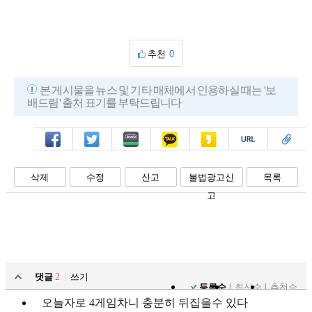
추천
0
본 게시물을 뉴스 및 기타 매체에서 인용하실 때는 '보
배드림' 출처 표기를 부탁드립니다
페북
트윗
밴드
카톡
카스
복사
스크랩
삭제
수정
신고
불법광고신
목록
고
댓글
2
쓰기
등록순
최신순
추천순
오늘자로 4게임차니 충분히 뒤집을수 있다