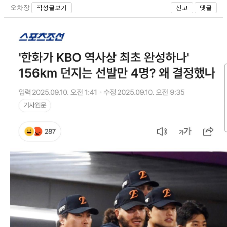
오차장
작성글보기
신고
댓글