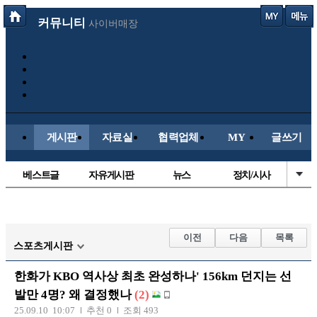
커뮤니티
사이버매장
게시판
자료실
협력업체
MY
글쓰기
베스트글
자유게시판
뉴스
정치/시사
시배목
유명인의차
보배드림이야기
성인게시판
국내야구
해외야구
해외축구
국내축구
이전
다음
목록
스포츠게시판
한화가 KBO 역사상 최초 완성하나' 156km 던지는 선
발만 4명? 왜 결정했나
(2)
25.09.10 10:07
추천 0
조회 493