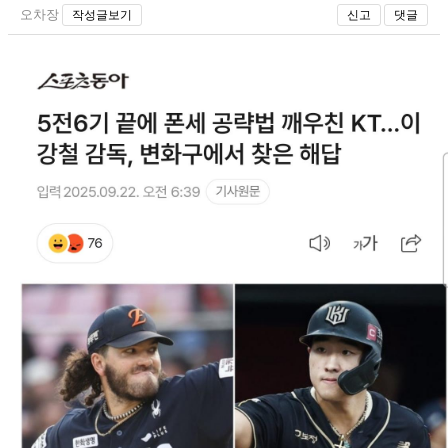
오차장
작성글보기
신고
댓글