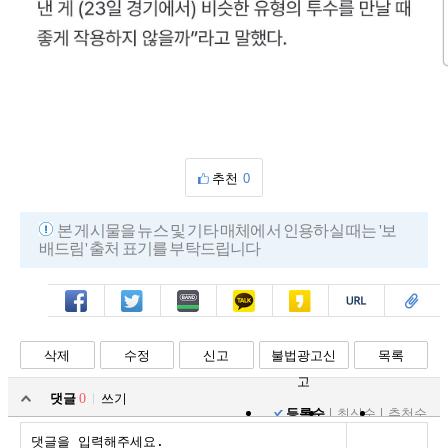
추천
0
본 게시물을 뉴스 및 기타 매체에서 인용하실 때는 '보
배드림' 출처 표기를 부탁드립니다
페북
트윗
밴드
카톡
카스
복사
스크랩
삭제
수정
신고
불법광고신
목록
고
댓글
0
쓰기
등록순
최신순
추천순