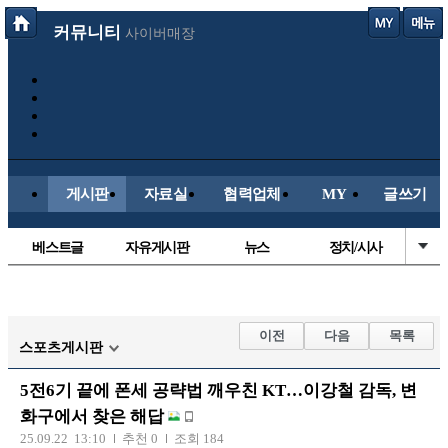
커뮤니티
사이버매장
게시판
자료실
협력업체
MY
글쓰기
베스트글
자유게시판
뉴스
정치/시사
시배목
유명인의차
보배드림이야기
성인게시판
국내야구
해외야구
해외축구
국내축구
이전
다음
목록
스포츠게시판
5전6기 끝에 폰세 공략법 깨우친 KT…이강철 감독, 변
화구에서 찾은 해답
25.09.22 13:10
추천 0
조회 184