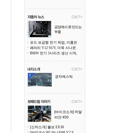
공장에서 못 만드는
부품
3D 프린팅으로 찍
어낸다
포드 보급형 전기 픽업, 이름은 `패덤`
페라리 V12 SUV, 더욱 사나운 얼굴로 돌아온다
BMW 전기 3시리즈 생산 시작, 뮌헨 공장은 전기차 전용으로 전환
경차에스틱
[바이크소개] 히말
라얀 450
[신차소개] 볼보 EX30
[바이크소개] 파니갈레 V2 S