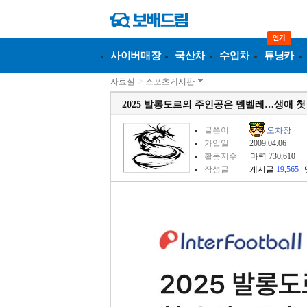
사이버매장
국산차
수입차
튜닝카
자료실
>
스포츠게시판
2025 발롱도르의 주인공은 뎀벨레…생애 첫
글쓴이
오차장
가입일
2009.04.06
활동지수
마력 730,610
작성글
게시글
19,565
|