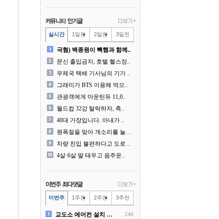
실시간
1일전
2일전
3일전
극혐) 백종원이 빽햄과 함께..
문신 출입금지, 호텔 헬스장..
우체국 택배 기사님의 기가 ..
그래미가 BTS 이용해 먹으..
관광객에게 마운틴듀 11,0..
월드컵 32강 탈락하자, 축..
40대 가장입니다. 아내가 ..
원폭절을 맞아 개소리를 늘어..
차량 진입 불편하다고 도로 ..
4살·6살 딸 태우고 음주운..
이번주
1주전
2주전
3주전
교도소 에어컨 설치 논란....
246