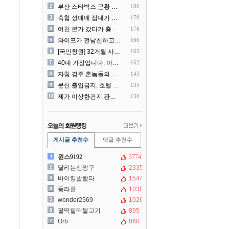
부산 스타벅스 근황 ㅎㄷㄷ
186
축협 성매매 접대가 더 충격..
179
여친 본가 갔다가 충격 먹은..
176
와이프가 전남친하고 해외여행..
166
[국민청원] 32개월 사랑하..
165
40대 가장입니다. 아내가 ..
162
자칭 경주 촌놈들의 국내 여..
143
문신 출입금지, 호텔 헬스장..
135
제가 이상한건지 판단 부탁드..
130
게시글 추천수
댓글 추천수
윈스9192
3774
달리는신짱구
2335
바이킹발할라
1544
풍라클
1038
wonder2569
1026
팔딱팔딱불고기
895
Orb
860