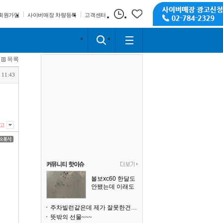
회원가입
사이버매장 차량등록
고객센터
목록
 11:43
고
볼보xc60 한달도
안됐는데 이래도
되나요?
주차빌런같은데 제가 잘못한건가요
뜻밖의 선물~~~