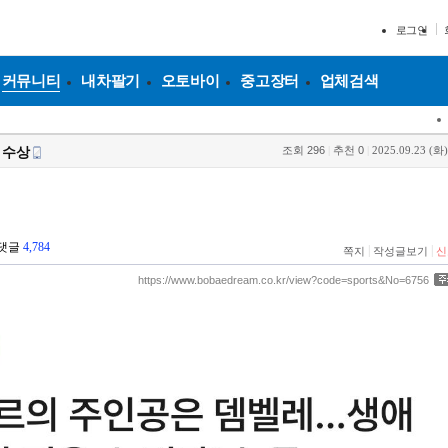
로그인
커뮤니티
내차팔기
오토바이
중고장터
업체검색
조회
296
|
추천
0
|
2025.09.23 (화)
 수상
댓글
4,784
|
|
쪽지
작성글보기
신
https://www.bobaedream.co.kr/view?code=sports&No=6756