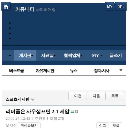
커뮤니티
사이버매장
게시판
자료실
협력업체
MY
글쓰기
베스트글
자유게시판
뉴스
정치/시사
시배목
유명인의차
보배드림이야기
성인게시판
국내야구
해외야구
해외축구
국내축구
이전
다음
목록
스포츠게시판
리버풀은 사우샘프턴 2-1 제압
25.09.24 12:43
추천 0
조회 278
오차장
작성글보기
신고
댓글