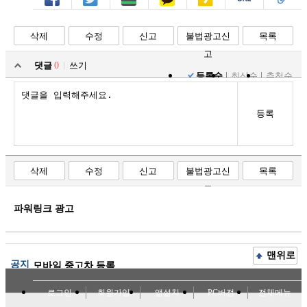
페북
트윗
밴드
카톡
카스
복사
스크랩
삭제
수정
신고
불법광고신
목록
고
댓글
0
쓰기
등록순
최신순
추천순
등록
삭제
수정
신고
불법광고신
목록
고
파워링크 광고
맨위로
공지
모바일 중고차 등록
로그인
회원가입
앱설치
PC버전
전체메뉴