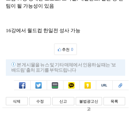
팀이 될 가능성이 있음
16강에서 월드컵 한일전 성사 가능
추천
0
본 게시물을 뉴스 및 기타 매체에서 인용하실 때는 '보
배드림' 출처 표기를 부탁드립니다
페북
트윗
밴드
카톡
카스
복사
스크랩
삭제
수정
신고
불법광고신
목록
고