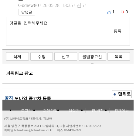
Godrew80
26.05.28 18:35
신고
1
0
답댓글
등록
삭제
수정
신고
불법광고신
목록
고
파워링크 광고
맨위로
공지
모바일 중고차 등록
로그인
회원가입
앱설치
PC버전
전체메뉴
(주) 보배네트워크 대표이사: 김보배
서울 양천구 목동동로 233-1 드림타워 11,12층
사업자번호 : 117-81-64543
이메일 bobaedream@bobaedream.co.kr
팩스 02-6499-2329