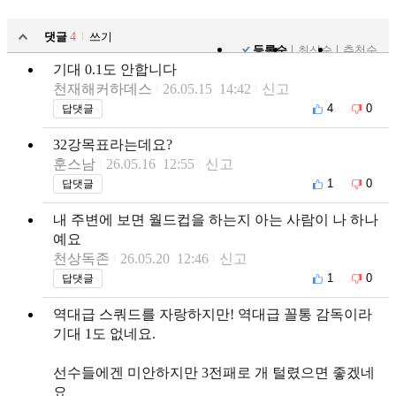
댓글
4
쓰기
등록순
최신순
추천순
기대 0.1도 안합니다
천재해커하데스
26.05.15 14:42
신고
4
0
답댓글
32강목표라는데요?
훈스남
26.05.16 12:55
신고
1
0
답댓글
내 주변에 보면 월드컵을 하는지 아는 사람이 나 하나
예요
천상독존
26.05.20 12:46
신고
1
0
답댓글
역대급 스쿼드를 자랑하지만! 역대급 꼴통 감독이라
기대 1도 없네요.
선수들에겐 미안하지만 3전패로 개 털렸으면 좋겠네
요