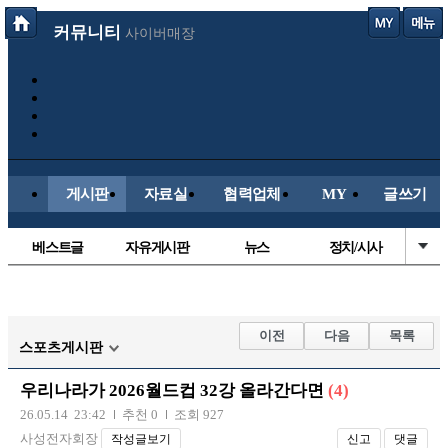
커뮤니티
사이버매장
게시판
자료실
협력업체
MY
글쓰기
베스트글
자유게시판
뉴스
정치/시사
시배목
유명인의차
보배드림이야기
성인게시판
국내야구
해외야구
해외축구
국내축구
이전
다음
목록
스포츠게시판
우리나라가 2026월드컵 32강 올라간다면
(4)
26.05.14 23:42
추천 0
조회 927
사성전자회장
작성글보기
신고
댓글