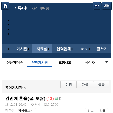
커뮤니티
사이버매장
게시판
자료실
협력업체
MY
글쓰기
신유머/이슈
유머게시판
교통사고
국산차
수입차
내차사진
직찍/특종
자동차사진
후방주의방
레이싱모델
자유사진
군사/무기
이전
다음
목록
유머게시판
트럭/버스
항공/해운/철도
올드카/추억
오토바이
간만에 혼술(굴, 보쌈)
(12)
장착시공사진
18.12.04 20:40
추천 4
조회 2700
장판봉
작성글보기
신고
댓글