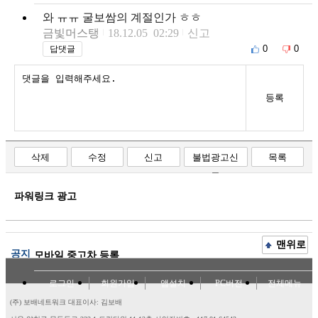
와 ㅠㅠ 굴보쌈의 계절인가 ㅎㅎ
금빛머스탱
18.12.05 02:29
신고
0
0
답댓글
등록
삭제
수정
신고
불법광고신
목록
고
파워링크 광고
맨위로
공지
모바일 중고차 등록
로그인
회원가입
앱설치
PC버전
전체메뉴
(주) 보배네트워크 대표이사: 김보배