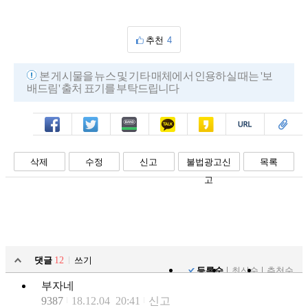
추천
4
본 게시물을 뉴스 및 기타 매체에서 인용하실 때는 '보
배드림' 출처 표기를 부탁드립니다
페북
트윗
밴드
카톡
카스
복사
스크랩
삭제
수정
신고
불법광고신
목록
고
댓글
12
쓰기
등록순
최신순
추천순
부자네
9387
18.12.04 20:41
신고