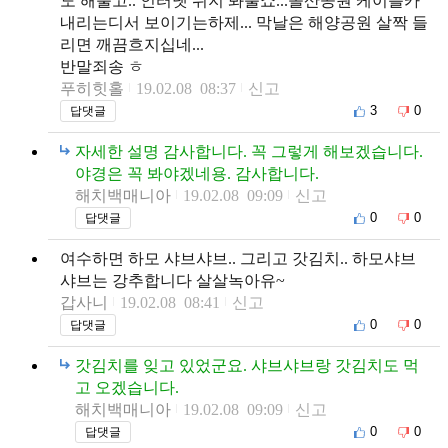
도 해불고.. 인터넷 뒤지 봐불쇼...돌산공원 케이블카
내리는디서 보이기는하제... 막날은 해양공원 살짝 들
리면 깨끔흐지십네...
반말죄송 ㅎ
푸히힛홀
19.02.08 08:37
신고
3
0
답댓글
자세한 설명 감사합니다. 꼭 그렇게 해보겠습니다.
야경은 꼭 봐야겠네용. 감사합니다.
해치백매니아
19.02.08 09:09
신고
0
0
답댓글
여수하면 하모 샤브샤브.. 그리고 갓김치.. 하모샤브
샤브는 강추합니다 살살녹아유~
갑사니
19.02.08 08:41
신고
0
0
답댓글
갓김치를 잊고 있었군요. 샤브샤브랑 갓김치도 먹
고 오겠습니다.
해치백매니아
19.02.08 09:09
신고
0
0
답댓글