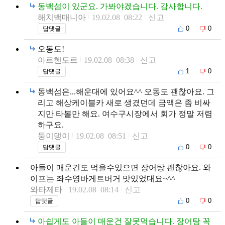
동백섬이 있군요. 가봐야겠습니다. 감사합니다.
해치백매니아
19.02.08 08:22
신고
0
0
답댓글
오동도!
아르헨도르
19.02.08 08:38
신고
1
0
답댓글
동백섬은...해운대에 있어요^^ 오동도 괜찮아요. 그
리고 해상케이블카 새로 생겼던데 금액은 좀 비싸
지만 타볼만 해요. 여수구시장에서 회가 정말 저렴
하구요.
둥이댕이
19.02.08 08:51
신고
0
0
답댓글
아들이 매운건도 먹을수있으면 장어탕 괜찮아요. 와
이프는 좌수영바게트버거 맛있었대요~^^
와타제타
19.02.08 08:14
신고
0
0
답댓글
아쉽게도 아들이 매운건 잘못먹습니다. 장어탕 꼭