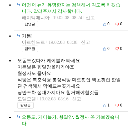
어떤 메뉴가 유명한지는 검색해서 먹도록 하겠습
니다. 알려주셔서 감사합니다.
해치백매니아
19.02.08 08:24
신고
0
0
답댓글
가봄!
아르헨도르
19.02.08 08:38
신고
0
0
답댓글
오동도갔다가 케이블카 타세요
이튿날은 향일암올라가야죠
월정사도 좋아요
식당은 복춘식당 봉정식당 미로횟집 백초횟집 한일
관 검색해서 맘에드는곳가세요
낭만포차 절대가지마요 철거해야할것들
모델모델
19.02.08 08:16
신고
1
0
답댓글
오동도, 케이블카, 향일암, 월정사 꼭 가보겠습니
다.