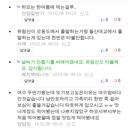
하모는 한여름에 먹는걸루..
안양일번가
19.02.08 09:23
신고
0
0
답댓글
유람선이 오동도에서 출발하는거랑 돌산대교에서 출
발하는게 있는데 한번은 타볼만합니다.
라멕
19.02.08 08:54
신고
0
0
답댓글
날씨가 안춥기를 바래야겠네요. 유람선도 타볼께
요. 감사합니다.
해치백매니아
19.02.08 09:10
신고
0
0
답댓글
여수 두번가봤는데 또가보고싶은이유는 여수밤바다
인것같습니다 낭만포차끼고 가족끼리 한번 쭉 걸어
보심이 좋을거같습니다 따듯하게 입으시고 ㅠㅠ 맛
나게장도 먹어봤는데 나쁘지않았구 하모샤부샤부는
처음 먹어봤을때 정말 맛있게 먹어봤네요
얌얌밍
19.02.08 09:26
신고