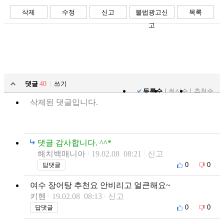
삭제
수정
신고
불법광고신
목록
고
댓글
40
쓰기
등록순
최신순
추천순
삭제된 댓글입니다.
댓글 감사합니다. ^^*
해치백매니아
19.02.08 08:21
신고
0
0
답댓글
여수 장어탕 추천요 안비리고 얼큰해요~
키헨
19.02.08 08:13
신고
0
0
답댓글