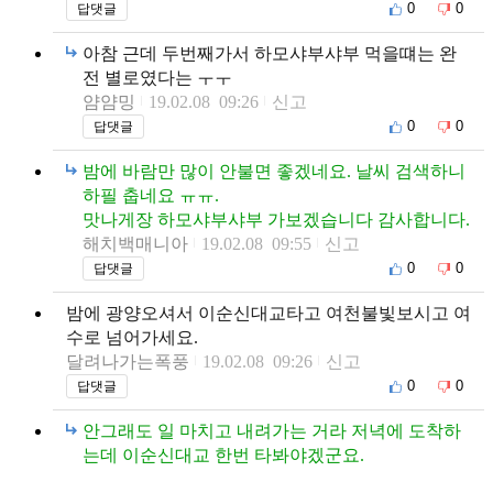
0
0
답댓글
아참 근데 두번째가서 하모샤부샤부 먹을떄는 완
전 별로였다는 ㅜㅜ
얌얌밍
19.02.08 09:26
신고
0
0
답댓글
밤에 바람만 많이 안불면 좋겠네요. 날씨 검색하니
하필 춥네요 ㅠㅠ.
맛나게장 하모샤부샤부 가보겠습니다 감사합니다.
해치백매니아
19.02.08 09:55
신고
0
0
답댓글
밤에 광양오셔서 이순신대교타고 여천불빛보시고 여
수로 넘어가세요.
달려나가는폭풍
19.02.08 09:26
신고
0
0
답댓글
안그래도 일 마치고 내려가는 거라 저녁에 도착하
는데 이순신대교 한번 타봐야겠군요.