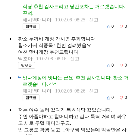
식당 추천 감사드리고 낭만포차는 거르겠습니다.
꾸벅.
해치백매니아
19.02.08 08:25
신고
0
0
답댓글
황소 두꺼비 게장 가시면 후회합니다
황소가서 식중독? 한번 걸려봤음요
여천 맛나게장 추천드립니다
딱조아
19.02.08 08:16
신고
0
0
답댓글
맛나게장이 맛나는 군요. 추천 감사합니다. 황소 거
르겠습니다. ^^*
해치백매니아
19.02.08 08:26
신고
0
0
답댓글
저는 여수 놀러 갔다가 복ㅊ식당 갔었습니다.
주인 아줌마하고 할머니하고 겁나 툭탁 거리며 싸우
고 서로 투덜 대더라구요.
밥 그릇도 꽝꽝 놓고....아구찜 먹었는데 먹을만은 하