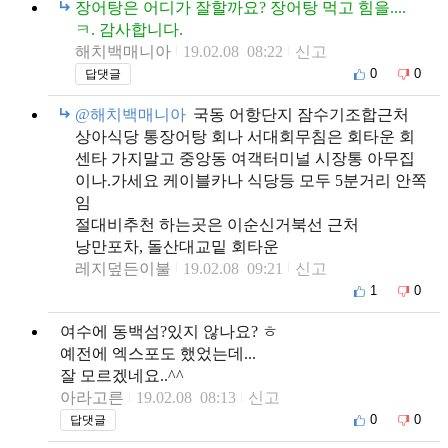
장어탕은 어디가 잘할까요? 장어탕 먹고 힘을....
ㅋ. 감사합니다.
해치백매니아
19.02.08 08:22
신고
0
0
답댓글
@해치백매니아
국동 어항단지 잠수기조합근처
상아식당 통장어탕 회나 서대회무침은 회타운 회
센타 가지말고 중앙동 여객터미널 시장통 아무집
이나.가세요 케이블카나 식당등 모두 5분거리 안쪽
임
절대비추천 하는곳은 이순신거북선 근처
낭만포차, 돌산대교밑 회타운
레지덮든이불
19.02.08 09:21
신고
1
0
여수에 동백섬?있지 않나요? ㅎ
예전에 엑스포도 했었는데...
잘 모르겠네요..^^
아라고른
19.02.08 08:13
신고
0
0
답댓글