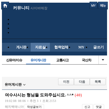
커뮤니티
사이버매장
게시판
자료실
협력업체
MY
글쓰기
신유머/이슈
유머게시판
교통사고
국산차
수입차
내차사진
직찍/특종
자동차사진
후방주의방
레이싱모델
자유사진
군사/무기
이전
다음
목록
유머게시판
트럭/버스
항공/해운/철도
올드카/추억
오토바이
여수사시는 형님들 도와주십시요. ^^*
(40)
장착시공사진
19.02.08 08:06
추천 3
조회 2153
해치백매니아
작성글보기
신고
댓글