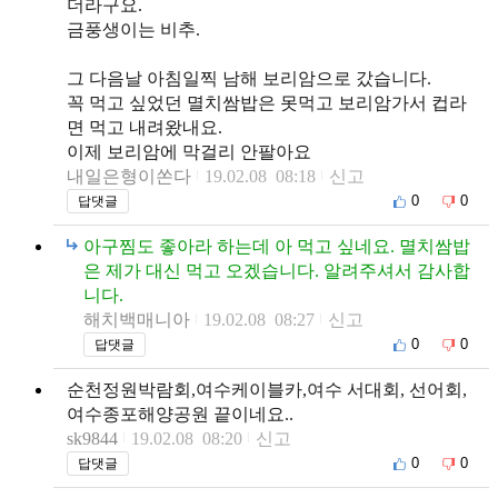
더라구요.
금풍생이는 비추.
그 다음날 아침일찍 남해 보리암으로 갔습니다.
꼭 먹고 싶었던 멸치쌈밥은 못먹고 보리암가서 컵라
면 먹고 내려왔내요.
이제 보리암에 막걸리 안팔아요
내일은형이쏜다
19.02.08 08:18
신고
0
0
답댓글
아구찜도 좋아라 하는데 아 먹고 싶네요. 멸치쌈밥
은 제가 대신 먹고 오겠습니다. 알려주셔서 감사합
니다.
해치백매니아
19.02.08 08:27
신고
0
0
답댓글
순천정원박람회,여수케이블카,여수 서대회, 선어회,
여수종포해양공원 끝이네요..
sk9844
19.02.08 08:20
신고
0
0
답댓글