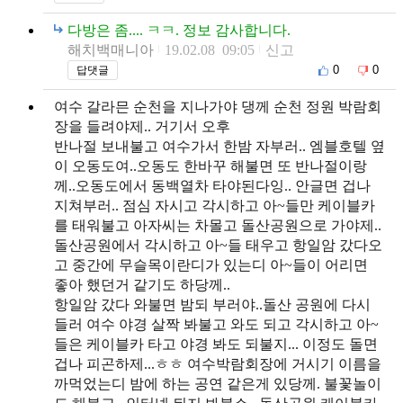
다방은 좀.... ㅋㅋ. 정보 감사합니다.
해치백매니아
19.02.08 09:05
신고
0
0
답댓글
여수 갈라믄 순천을 지나가야 댕께 순천 정원 박람회
장을 들려야제.. 거기서 오후
반나절 보내불고 여수가서 한밤 자부러.. 엠블호텔 옆
이 오동도여..오동도 한바꾸 해불면 또 반나절이랑
께..오동도에서 동백열차 타야된다잉.. 안글면 겁나
지쳐부러.. 점심 자시고 각시하고 아~들만 케이블카
를 태워불고 아자씨는 차몰고 돌산공원으로 가야제..
돌산공원에서 각시하고 아~들 태우고 항일암 갔다오
고 중간에 무슬목이란디가 있는디 아~들이 어리면
좋아 했던거 같기도 하당께..
항일암 갔다 와불면 밤되 부러야..돌산 공원에 다시
들러 여수 야경 살짝 봐불고 와도 되고 각시하고 아~
들은 케이블카 타고 야경 봐도 되불지... 이정도 돌면
겁나 피곤하제...ㅎㅎ 여수박람회장에 거시기 이름을
까먹었는디 밤에 하는 공연 같은게 있당께. 불꽃놀이