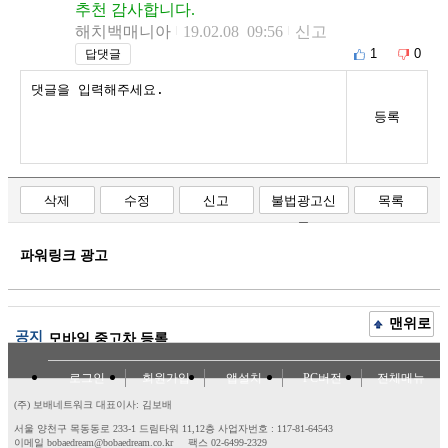
추천 감사합니다.
해치백매니아
19.02.08 09:56
신고
1
0
답댓글
등록
삭제
수정
신고
불법광고신
목록
고
파워링크 광고
맨위로
공지
모바일 중고차 등록
로그인
회원가입
앱설치
PC버전
전체메뉴
(주) 보배네트워크 대표이사: 김보배
서울 양천구 목동동로 233-1 드림타워 11,12층
사업자번호 : 117-81-64543
이메일 bobaedream@bobaedream.co.kr
팩스 02-6499-2329