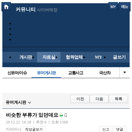
커뮤니티
사이버매장
게시판
자료실
협력업체
MY
글쓰기
신유머/이슈
유머게시판
교통사고
국산차
수입차
내차사진
직찍/특종
자동차사진
후방주의방
레이싱모델
자유사진
군사/무기
이전
다음
목록
유머게시판
트럭/버스
항공/해운/철도
올드카/추억
오토바이
비슷한 부류가 있던데요
장착시공사진
20.12.22 18:28
추천 0
조회 1568
카라비나
작성글보기
신고
댓글