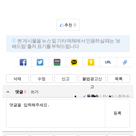
추천
0
본 게시물을 뉴스 및 기타 매체에서 인용하실 때는 '보
배드림' 출처 표기를 부탁드립니다
페북
트윗
밴드
카톡
카스
복사
스크랩
삭제
수정
신고
불법광고신
목록
고
댓글
0
쓰기
등록순
최신순
추천순
등록