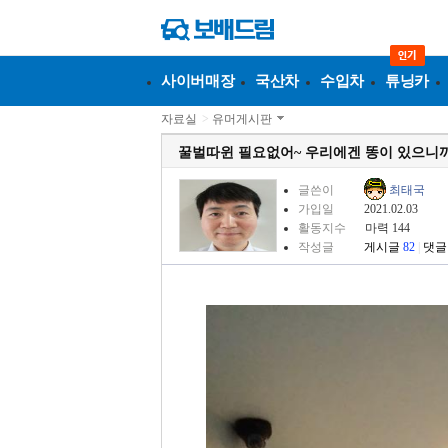
사이버매장
국산차
수입차
튜닝카
자료실
>
유머게시판
꿀벌따윈 필요없어~ 우리에겐 똥이 있으니까
글쓴이
최태국
가입일
2021.02.03
활동지수
마력 144
작성글
게시글
82
|
댓글