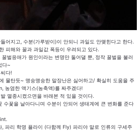
들어지고, 수분(가루받이)이 안되니 과일도 안맺힌다고 한다. 
 피해와 꿀과 과일값 폭등이 우려되고 있다.
 꿀벌응애가 원인이라는 변명만 둘어댈 뿐, 정작 꿀벌을 불러
없다~
씨다!
에 물탄듯~ 맹숭맹숭한 말장난은 싫어하고/ 확실히 도움을 주
ion, 농염한 액기스(농축액)를 짜주겠다! 
발 멸종시켰으면을 바래본 적 있을 것이다.
꽃 수꽃을 날아다니며 수분이 안되어 생태계에 큰 변화를 준다
nt.
, 파리 학명 플라이 (다함께 Fly) 파리야 말로 인류의 구세주