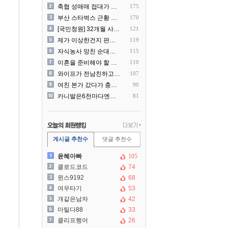
축협 성매매 접대가 더 충격..
175
부산 스타벅스 근황 ㅎㄷㄷ
170
[국민청원] 32개월 사랑하..
121
제가 이상한건지 판단 부탁드..
119
자식농사 망친 순대국집 사장..
115
이혼을 준비해야 할 것 같습..
110
와이프가 전남친하고 해외여행..
107
여친 본가 갔다가 충격 먹은..
90
카니발은6천마다엔진점검을해야..
81
게시글 추천수
댓글 추천수
윤혜아빠
105
클로드코드
74
윈스9192
68
여우타기
53
개같은남자
42
마틸다88
33
클리프행어
26