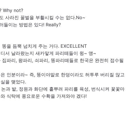
hy not?
 사라진 꿀벌을 부활시킬 수는 없다.No~
이는 방법은 있다! Really?
을 듬뿍 넘치게 주는 거다. EXCELLENT 
어디서 날라왔는지 새카맣게 파리떼들이 윙~ 앵~
집파리, 왕파리, 쇠파리, 똥파리떼들로 한국은 완전히 접수될 
은 인분이라~ 즉, 똥이야말로 한덩이라도 허투루 버리질 않고 
실을 맺었다.
, 논과 밭, 정원과 화단에 흩뿌려 파리를 육성, 번식시켜 꽃꽃마
와 식탁에 풍요로운 수확을 가져와야 겠다!