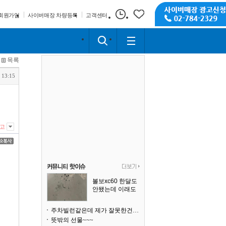
회원가입
사이버매장 차량등록
고객센터
목록
 13:15
고
볼보xc60 한달도
안됐는데 이래도
되나요?
주차빌런같은데 제가 잘못한건가요
뜻밖의 선물~~~