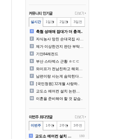
실시간
1일전
2일전
3일전
축협 성매매 접대가 더 충격..
자식농사 망친 순대국집 사장..
제가 이상한건지 판단 부탁드..
기안84레전드
부산 스타벅스 근황 ㅎㄷㄷ
와이프가 전남친하고 해외여행..
남편이랑 사는게 숨막힌다는 ..
[국민청원] 32개월 사랑하..
교도소 에어컨 설치 논란....
이혼을 준비해야 할 것 같습..
이번주
1주전
2주전
3주전
교도소 에어컨 설치 논란....
180