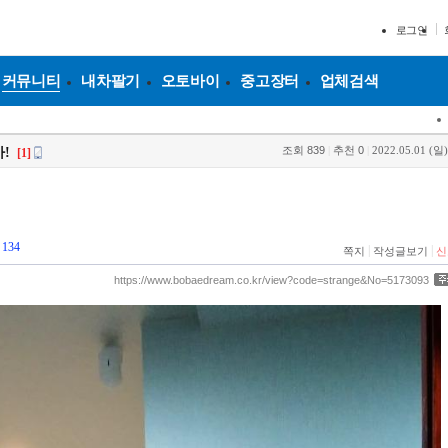
로그인
커뮤니티
내차팔기
오토바이
중고장터
업체검색
조회
839
|
추천
0
|
2022.05.01 (일)
!
[1]
134
|
|
쪽지
작성글보기
신
https://www.bobaedream.co.kr/view?code=strange&No=5173093