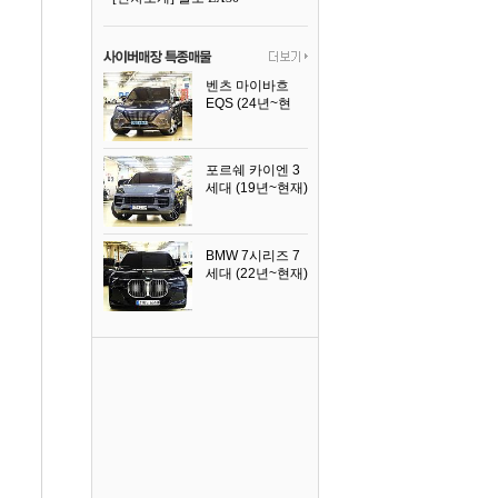
벤츠 마이바흐
EQS (24년~현
재)
2024년식
포르쉐 카이엔 3
세대 (19년~현재)
2024년식
BMW 7시리즈 7
세대 (22년~현재)
2025년식