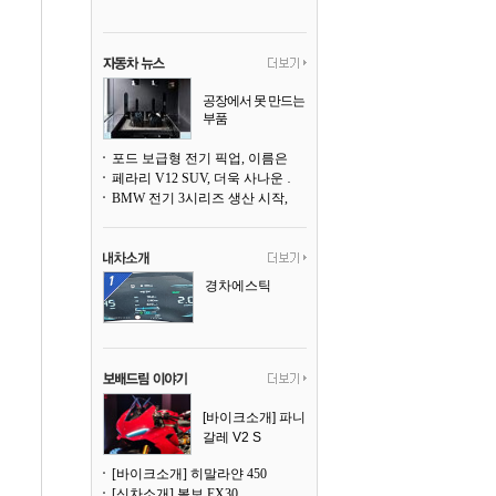
공장에서 못 만드는
부품
3D 프린팅으로 찍
어낸다
포드 보급형 전기 픽업, 이름은 `패덤`
페라리 V12 SUV, 더욱 사나운 얼굴로 돌아온다
BMW 전기 3시리즈 생산 시작, 뮌헨 공장은 전기차 전용으로 전환
경차에스틱
[바이크소개] 파니
갈레 V2 S
[바이크소개] 히말라얀 450
[신차소개] 볼보 EX30