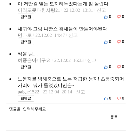
아 저딴걸 믿는 모지리두있다는게 참 놀랍다
아직도못다한사랑21
22.12.02 13:31
신고
0
0
답댓글
새퀴야 그럼 니빤스 검새들이 만들어야된다.
먼다로
22.12.02 14:47
신고
0
0
답댓글
썩을 넘....
허풍은아니구요
22.12.02 16:33
신고
0
0
답댓글
노동자를 병해충으로 보는 저급한 능지! 초등중퇴머
가리에 뭐가 들었겠냐만은~
palgae1522
22.12.04 20:14
신고
0
0
답댓글
등록