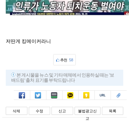
저딴게 킹메이커라니
추천
58
본 게시물을 뉴스 및 기타 매체에서 인용하실 때는 '보
배드림' 출처 표기를 부탁드립니다
페북
트윗
밴드
카톡
카스
복사
스크랩
삭제
수정
신고
불법광고신
목록
고