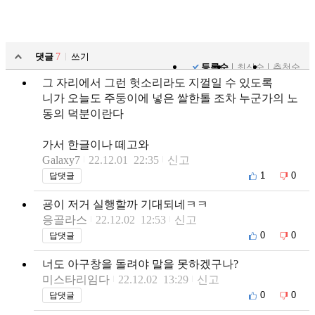
댓글
7
쓰기
등록순
최신순
추천순
그 자리에서 그런 헛소리라도 지껄일 수 있도록
니가 오늘도 주둥이에 넣은 쌀한톨 조차 누군가의 노
동의 덕분이란다
가서 한글이나 떼고와
Galaxy7
22.12.01 22:35
신고
1
0
답댓글
굥이 저거 실행할까 기대되네ㅋㅋ
응골라스
22.12.02 12:53
신고
0
0
답댓글
너도 아구창을 돌려야 말을 못하겠구나?
미스타리임다
22.12.02 13:29
신고
0
0
답댓글