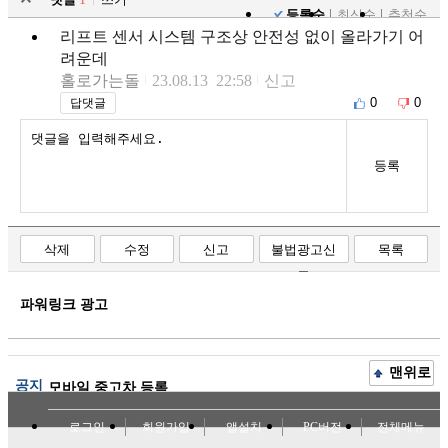
등록순
최신순
추천순
리프트 센서 시스템 구조상 안전성 없이 올라가기 어
려운데
홀로가는돌
23.08.13 22:58
신고
0
0
답댓글
등록
삭제
수정
신고
불법광고신
목록
고
파워링크 광고
맨위로
공지
모바일 중고차 등록
로그인
회원가입
앱설치
PC버전
전체메뉴