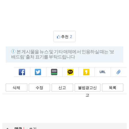
추천
2
본 게시물을 뉴스 및 기타 매체에서 인용하실 때는 '보
배드림' 출처 표기를 부탁드립니다
페북
트윗
밴드
카톡
카스
복사
스크랩
삭제
수정
신고
불법광고신
목록
고
댓글
1
쓰기