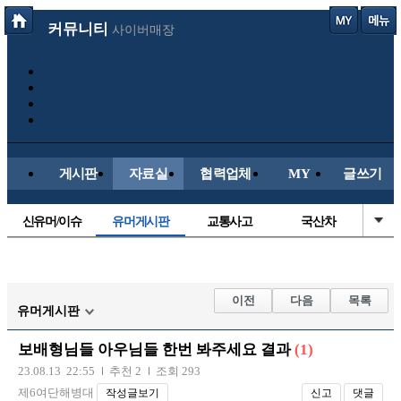
커뮤니티
사이버매장
게시판
자료실
협력업체
MY
글쓰기
신유머/이슈
유머게시판
교통사고
국산차
수입차
내차사진
직찍/특종
자동차사진
후방주의방
레이싱모델
자유사진
군사/무기
이전
다음
목록
유머게시판
트럭/버스
항공/해운/철도
올드카/추억
오토바이
보배형님들 아우님들 한번 봐주세요 결과
(1)
장착시공사진
23.08.13 22:55
추천 2
조회 293
제6여단해병대
작성글보기
신고
댓글