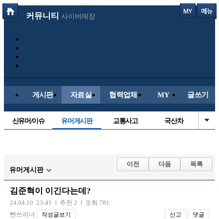
커뮤니티
사이버매장
게시판
자료실
협력업체
MY
글쓰기
신유머/이슈
유머게시판
교통사고
국산차
수입차
내차사진
직찍/특종
자동차사진
후방주의방
레이싱모델
자유사진
군사/무기
이전
다음
목록
유머게시판
트럭/버스
항공/해운/철도
올드카/추억
오토바이
김준혁이 이긴다는데?
장착시공사진
24.04.10 23:41
추천 2
조회 781
빤쓰러너
작성글보기
신고
댓글