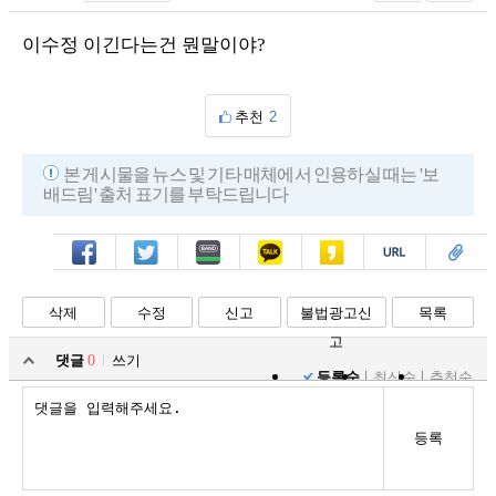
이수정 이긴다는건 뭔말이야?
추천
2
본 게시물을 뉴스 및 기타 매체에서 인용하실 때는 '보
배드림' 출처 표기를 부탁드립니다
페북
트윗
밴드
카톡
카스
복사
스크랩
삭제
수정
신고
불법광고신
목록
고
댓글
0
쓰기
등록순
최신순
추천순
등록