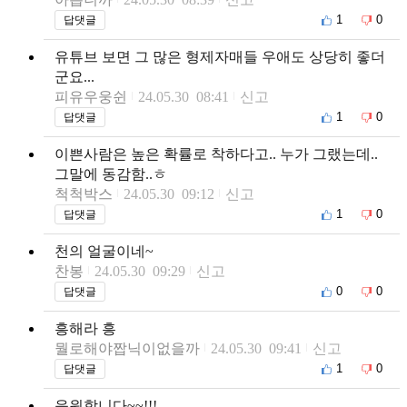
1
0
답댓글
유튜브 보면 그 많은 형제자매들 우애도 상당히 좋더
군요...
피유우웅쉰
24.05.30 08:41
신고
1
0
답댓글
이쁜사람은 높은 확률로 착하다고.. 누가 그랬는데..
그말에 동감함..ㅎ
척척박스
24.05.30 09:12
신고
1
0
답댓글
천의 얼굴이네~
찬봉
24.05.30 09:29
신고
0
0
답댓글
흥해라 흥
뭘로해야짭닉이없을까
24.05.30 09:41
신고
1
0
답댓글
응원합니다~~!!!