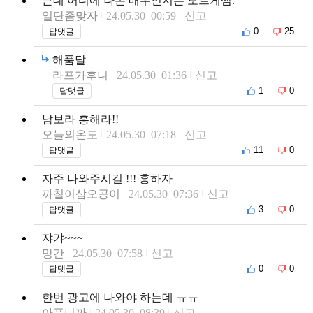
근데 어디에 나온 배우인지는 모르게씸.
일단좀맞자
24.05.30 00:59
신고
0
25
답댓글
해품달
라프가후니
24.05.30 01:36
신고
1
0
답댓글
남보라 흥해라!!
오늘의온도
24.05.30 07:18
신고
11
0
답댓글
자주 나와주시길 !!! 흥하자
까칠이삼오공이
24.05.30 07:36
신고
3
0
답댓글
쟈갸~~~
망간
24.05.30 07:58
신고
0
0
답댓글
한번 광고에 나와야 하는데 ㅠㅠ
아픕니까
24.05.30 08:39
신고