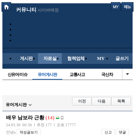
커뮤니티
사이버매장
게시판
자료실
협력업체
MY
글쓰기
신유머/이슈
유머게시판
교통사고
국산차
수입차
내차사진
직찍/특종
자동차사진
후방주의방
레이싱모델
자유사진
군사/무기
이전
다음
목록
유머게시판
트럭/버스
항공/해운/철도
올드카/추억
오토바이
배우 남보라 근황
(14)
장착시공사진
24.05.30 00:56
추천 177
조회 17777
안녕a
작성글보기
신고
댓글