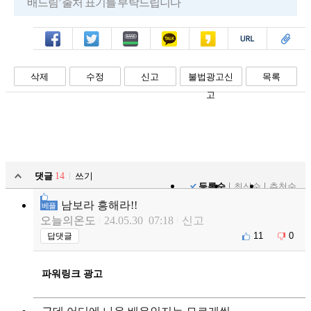
배드림' 출처 표기를 부탁드립니다
페북
트윗
밴드
카톡
카스
복사
스크랩
삭제
수정
신고
불법광고신
목록
고
댓글
14
쓰기
등록순
최신순
추천순
남보라 흥해라!!
베플
오늘의온도
24.05.30 07:18
신고
11
0
답댓글
파워링크 광고