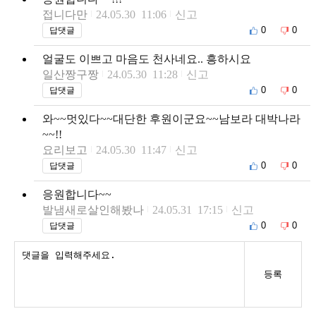
접니다만
24.05.30 11:06
신고
0
0
답댓글
얼굴도 이쁘고 마음도 천사네요.. 흥하시요
일산짱구짱
24.05.30 11:28
신고
0
0
답댓글
와~~멋있다~~대단한 후원이군요~~남보라 대박나라
~~!!
요리보고
24.05.30 11:47
신고
0
0
답댓글
응원합니다~~
발냄새로살인해봤나
24.05.31 17:15
신고
0
0
답댓글
등록