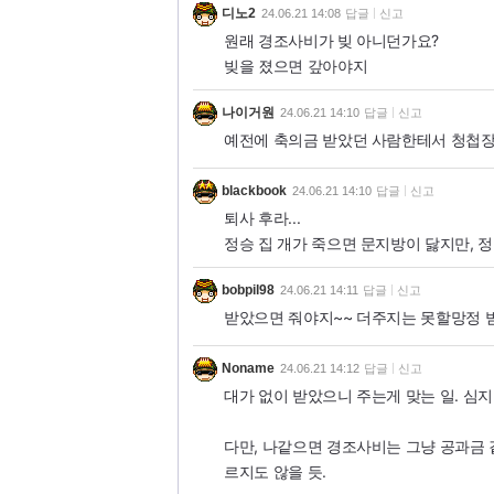
디노2
24.06.21 14:08
답글
신고
원래 경조사비가 빚 아니던가요?
빚을 졌으면 갚아야지
나이거원
24.06.21 14:10
답글
신고
예전에 축의금 받았던 사람한테서 청첩장
blackbook
24.06.21 14:10
답글
신고
퇴사 후라...
정승 집 개가 죽으면 문지방이 닳지만, 정
bobpil98
24.06.21 14:11
답글
신고
받았으면 줘야지~~ 더주지는 못할망정 
Noname
24.06.21 14:12
답글
신고
대가 없이 받았으니 주는게 맞는 일. 심지
다만, 나같으면 경조사비는 그냥 공과금 
르지도 않을 듯.