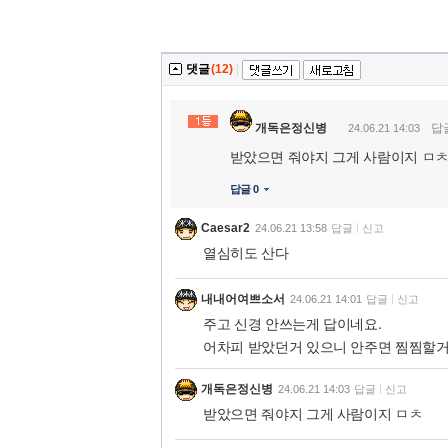
댓글
(12)
|
개독은정신병
답
24.06.21 14:03
받았으면 줘야지 그게 사람이지 ㅁ
답글 0
Caesar2
24.06.21 13:58
답글
신고
열심히도 산다
내내어여쁘소서
24.06.21 14:01
답글
신고
주고 신경 안쓰는게 답이네요.
어차피 받았던거 있으니 안주면 찜찜할거 
개독은정신병
24.06.21 14:03
답글
신고
받았으면 줘야지 그게 사람이지 ㅁㅊ