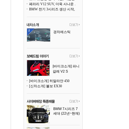
페라리 V12 SUV, 더욱 사나운 얼굴로 돌아온다
BMW 전기 3시리즈 생산 시작, 뮌헨 공장은 전기차 전용으로 전환
경차에스틱
[바이크소개] 파니
갈레 V2 S
[바이크소개] 히말라얀 450
[신차소개] 볼보 EX30
BMW 7시리즈 7
세대 (22년~현재)
2025년식