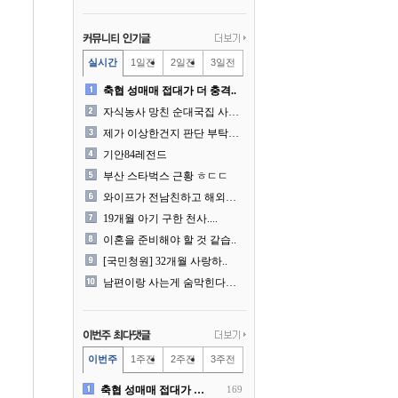
실시간
1일전
2일전
3일전
축협 성매매 접대가 더 충격..
자식농사 망친 순대국집 사장..
제가 이상한건지 판단 부탁드..
기안84레전드
부산 스타벅스 근황 ㅎㄷㄷ
와이프가 전남친하고 해외여행..
19개월 아기 구한 천사....
이혼을 준비해야 할 것 같습..
[국민청원] 32개월 사랑하..
남편이랑 사는게 숨막힌다는 ..
이번주
1주전
2주전
3주전
축협 성매매 접대가 더 충격..
169