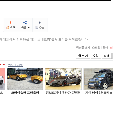
8
0
기타 매체에서 인용하실 때는 '보배드림' 출처 표기를 부탁드립니다
작성글보기
|
스크랩
|
인쇄
|
신
2329
인터넷 신청
..
크라이슬러 프라울러
람보르기니 우라칸 LP640..
기아 레이 1.0 프레