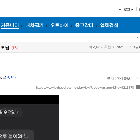
로그인
커뮤니티
내차팔기
오토바이
중고장터
업체검색
조회
2,515
|
추천
8
|
2024.06.21 (금)
부모님
[13]
댓글
4,325
|
|
쪽지
작성글보기
신
https://www.bobaedream.co.kr/view?code=strange&No=6211870