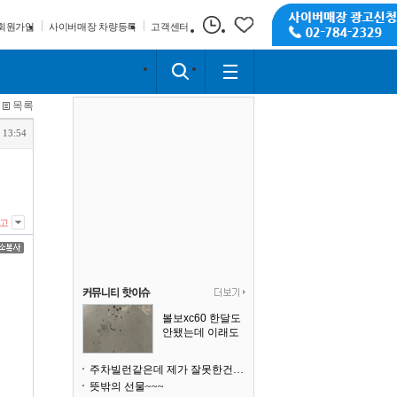
회원가입
사이버매장 차량등록
고객센터
목록
 13:54
고
볼보xc60 한달도
안됐는데 이래도
되나요?
주차빌런같은데 제가 잘못한건가요
뜻밖의 선물~~~