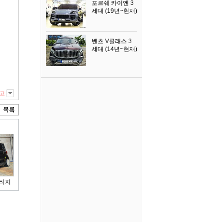
포르쉐 카이엔 3
세대 (19년~현재)
2024년식
벤츠 V클래스 3
세대 (14년~현재)
2023년식
고
스티지