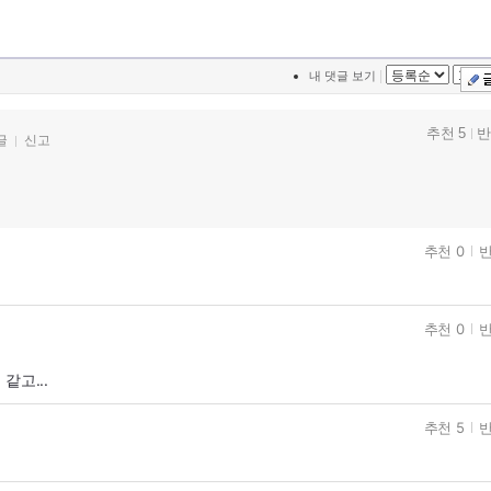
|
내 댓글 보기
추천 5
반
글
신고
ㅊ
추천 0
반
추천 0
반
같고...
추천 5
반