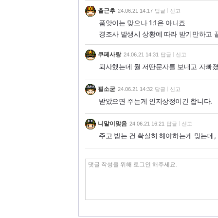
출근후
24.06.21 14:17
답글
신고
품앗이는 맞으나 1:1은 아니죠
경조사 발생시 상황에 따라 받기만하고 
쿠페사랑
24.06.21 14:31
답글
신고
퇴사했는데 뭘 저딴문자를 보내고 자빠졌
필소굳
24.06.21 14:32
답글
신고
받았으면 주는게 인지상정이긴 합니다.
니말이맞음
24.06.21 16:21
답글
신고
주고 받는 건 확실히 해야하는게 맞는데,