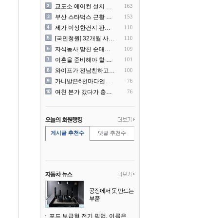
교도소 에어컨 설치 논란....
163
부산 스타벅스 근황 ㅎㄷㄷ
153
제가 이상한건지 판단 부탁드..
110
[국민청원] 32개월 사랑하..
110
자식농사 망친 순대국집 사장..
109
이혼을 준비해야 할 것 같습..
101
와이프가 전남친하고 해외여행..
100
카니발은6천마다엔진점검을해야..
76
여친 본가 갔다가 충격 먹은..
76
게시글 추천수
댓글 추천수
공장에서 못 만드는
부품
3D 프린팅으로 찍
어낸다
포드 보급형 전기 픽업, 이름은 `패덤`