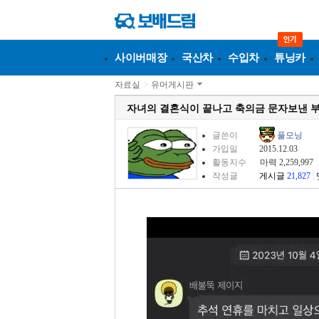
사이버매장
국산차
수입차
튜닝카
자료실
>
유머게시판
자녀의 결혼식이 끝나고 축의금 문자보낸 
글쓴이
풀모닝
가입일
2015.12.03
활동지수
마력 2,259,997
작성글
게시글
21,827
|