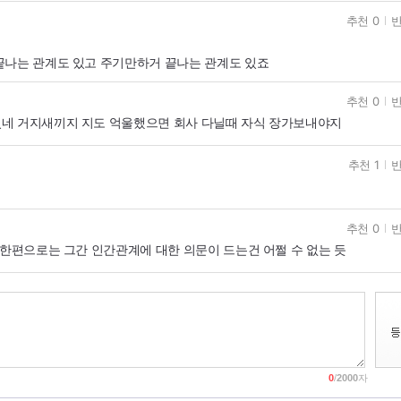
추천 0
반
끝나는 관계도 있고 주기만하거 끝나는 관계도 있죠
추천 0
반
네 거지새끼지 지도 억울했으면 회사 다닐때 자식 장가보내야지
추천 1
반
추천 0
반
 한편으로는 그간 인간관계에 대한 의문이 드는건 어쩔 수 없는 듯
0
/
2000
자