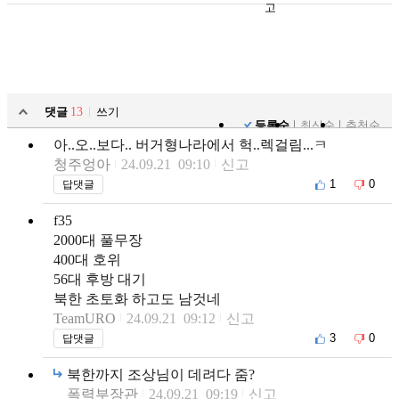
고
댓글
13
쓰기
등록순
최신순
추천순
아..오..보다.. 버거형나라에서 헉..렉걸림...ㅋ
청주엉아
24.09.21 09:10
신고
1
0
답댓글
f35
2000대 풀무장
400대 호위
56대 후방 대기
북한 초토화 하고도 남것네
TeamURO
24.09.21 09:12
신고
3
0
답댓글
북한까지 조상님이 데려다 줌?
폭력부장관
24.09.21 09:19
신고