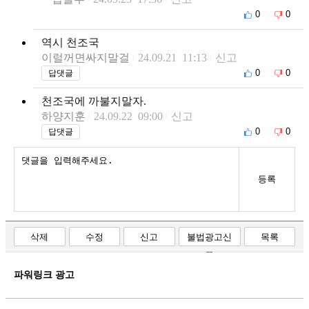
0
0
역시 천조국
이럴꺼면싸지말걸
24.09.21 11:13
신고
0
0
답댓글
천조국에 까불지말자.
하양지훈
24.09.22 09:00
신고
0
0
답댓글
등록
삭제
수정
신고
불법광고신
목록
고
파워링크 광고