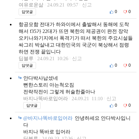
여유로운삶
24.09.21 09:57
신고
0
0
답댓글
항공모함 전대가 하와이에서 출발해서 동해에 도착
해서 f35가 22대가 뜨면 북한의 제공권이 완전 장악
오키나와기지에서 폭격기가 떠서 북한의 주요시설들
싸그리 박살내고 대한민국의 국군이 북상해서 점령
하면 전쟁 끝입니다
딥블루
24.09.21 10:26
신고
0
0
답댓글
안다박사납셨네
뻔한스토리 아는척오짐
전략작전이 그렇게 허술한줄아나
바지나똑바로입어라
24.09.21 11:10
신고
0
0
답댓글
@바지나똑바로입어라
안녕하세요 안다박사입니
다
바지나 똑바로 입어라
딥블루
24.09.23 17:36
신고