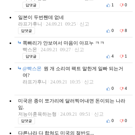
1
0
답댓글
일본이 두번짼데 없네
라프가후니
24.09.21 09:25
신고
0
8
답댓글
쪽빠리가 안보여서 마음이 아프누 ㅋㅋ
빡스몬
24.09.21 09:27
신고
4
1
답댓글
@빡스몬
뭔 개 소리여 팩트 말한게 일빠 되는거
여?
라프가후니
24.09.21 10:35
신고
0
4
미국은 종이 쪼가리에 달러찍어내면 돈이되는 나라
임.
저능아훈육하는형
24.09.21 09:51
신고
0
0
답댓글
다른나라 다 합쳐도 미국의 절반도...