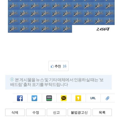
추천
16
본 게시물을 뉴스 및 기타 매체에서 인용하실 때는 '보
배드림' 출처 표기를 부탁드립니다
페북
트윗
밴드
카톡
카스
복사
스크랩
삭제
수정
신고
불법광고신
목록