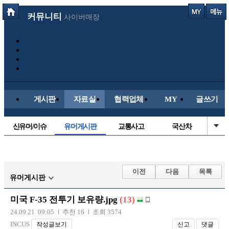
커뮤니티
사이버매장
게시판
자료실
협력업체
MY
글쓰기
신유머/이슈
유머게시판
교통사고
국산차
수입차
내차사진
직찍/특종
자동차사진
후방주의방
레이싱모델
자유사진
군사/무기
이전
다음
목록
유머게시판
트럭/버스
항공/해운/철도
올드카/추억
오토바이
미국 F-35 전투기 보유량.jpg
(13)
장착시공사진
24.09.21 09:05
추천 16
조회 3574
INCUS
작성글보기
신고
댓글