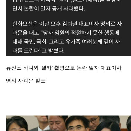
뉴진스 하니와 '셀카' 촬영으로 논란 일자 대표이사
명의 사과문 발표