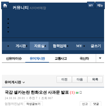
커뮤니티
사이버매장
게시판
자료실
협력업체
MY
글쓰기
신유머/이슈
유머게시판
교통사고
국산차
수입차
내차사진
직찍/특종
자동차사진
후방주의방
레이싱모델
자유사진
군사/무기
이전
다음
목록
유머게시판
트럭/버스
항공/해운/철도
올드카/추억
오토바이
국감 셀카논란 한화오션 사과문 발표
(1)
장착시공사진
24.10.16 20:01
추천 7
조회 867
엄청까진남자
작성글보기
신고
댓글