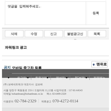
등록
삭제
수정
신고
불법광고신
목록
고
파워링크 광고
맨위로
공지
모바일 중고차 등록
로그인
회원가입
앱설치
PC버전
전체메뉴
(주) 보배네트워크 대표이사: 김보배
서울 양천구 목동동로 233-1 드림타워 11,12층
사업자번호 : 117-81-64543
이메일 bobaedream@bobaedream.co.kr
팩스 02-6499-2329
02-784-2329
070-4272-0114
이용문의
제휴광고