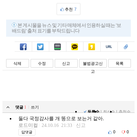
추천
7
본 게시물을 뉴스 및 기타 매체에서 인용하실 때는 '보
배드림' 출처 표기를 부탁드립니다
페북
트윗
밴드
카톡
카스
복사
스크랩
삭제
수정
신고
불법광고신
목록
고
댓글
1
쓰기
등록순
최신순
추천순
둘다 국정감사를 개 똥으로 보는거 같아.
로드미컬
24.10.16 21:33
신고
0
0
답댓글