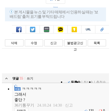
700
본 게시물을 뉴스 및 기타 매체에서 인용하실 때는 '보
배드림' 출처 표기를 부탁드립니다
페북
트윗
밴드
카톡
카스
복사
스크랩
삭제
수정
신고
불법광고신
목록
고
댓글
55
쓰기
등록순
최신순
추천순
ㅋㅋㅋㅋㅋ
베플
그래서
좋단 ?
36기통꾸기
24.10.24 14:30
신고
131
0
답댓글