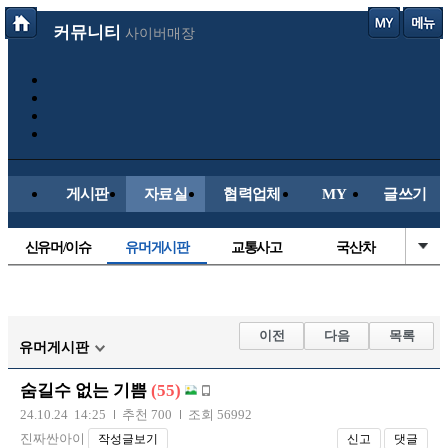
커뮤니티
사이버매장
게시판
자료실
협력업체
MY
글쓰기
신유머/이슈
유머게시판
교통사고
국산차
수입차
내차사진
직찍/특종
자동차사진
후방주의방
레이싱모델
자유사진
군사/무기
이전
다음
목록
유머게시판
트럭/버스
항공/해운/철도
올드카/추억
오토바이
숨길수 없는 기쁨
(55)
장착시공사진
24.10.24 14:25
추천 700
조회 56992
진짜싼아이
작성글보기
신고
댓글