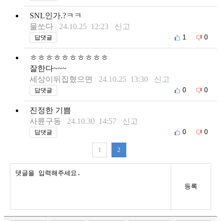
SNL인가.?ㅋㅋ
물쏘다
24.10.25 12:23
신고
1
0
답댓글
ㅎㅎㅎㅎㅎㅎㅎㅎㅎㅎ
잘한다~~~
세상이뒤집혔으면
24.10.25 13:30
신고
0
0
답댓글
진정한 기쁨
사륜구동
24.10.30 14:57
신고
0
0
답댓글
1
2
등록