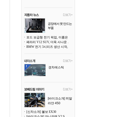
공장에서 못 만드는
부품
3D 프린팅으로 찍
어낸다
포드 보급형 전기 픽업, 이름은 `패덤`
페라리 V12 SUV, 더욱 사나운 얼굴로 돌아온다
BMW 전기 3시리즈 생산 시작, 뮌헨 공장은 전기차 전용으로 전환
경차에스틱
[바이크소개] 히말
라얀 450
[신차소개] 볼보 EX30
[바이크소개] 파니갈레 V2 S