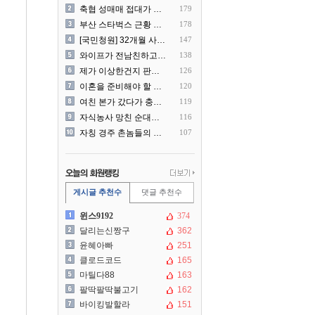
축협 성매매 접대가 더 충격..
179
부산 스타벅스 근황 ㅎㄷㄷ
178
[국민청원] 32개월 사랑하..
147
와이프가 전남친하고 해외여행..
138
제가 이상한건지 판단 부탁드..
126
이혼을 준비해야 할 것 같습..
120
여친 본가 갔다가 충격 먹은..
119
자식농사 망친 순대국집 사장..
116
자칭 경주 촌놈들의 국내 여..
107
게시글 추천수
댓글 추천수
윈스9192
374
달리는신짱구
362
윤혜아빠
251
클로드코드
165
마틸다88
163
팔딱팔딱불고기
162
바이킹발할라
151