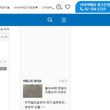
회원가입
사이버매장 차량등록
고객센터
목록
 11:29
고
볼보xc60 한달도
안됐는데 이래도
되나요?
주차빌런같은데 제가 잘못한건가요
뜻밖의 선물~~~