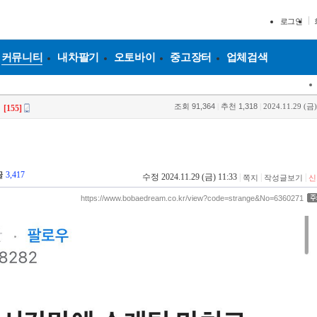
로그인
커뮤니티
내차팔기
오토바이
중고장터
업체검색
조회
91,364
|
추천
1,318
|
2024.11.29 (금)
[155]
글
3,417
수정 2024.11.29 (금) 11:33
|
|
|
쪽지
작성글보기
신
https://www.bobaedream.co.kr/view?code=strange&No=6360271