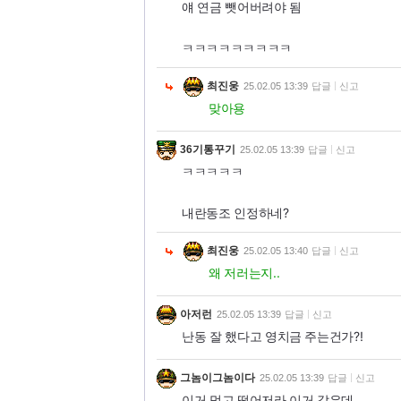
얘 연금 뺏어버려야 됨
ㅋㅋㅋㅋㅋㅋㅋㅋㅋ
최진웅
25.02.05 13:39
답글
신고
맞아용
36기통꾸기
25.02.05 13:39
답글
신고
ㅋㅋㅋㅋㅋ
내란동조 인정하네?
최진웅
25.02.05 13:40
답글
신고
왜 저러는지..
아저런
25.02.05 13:39
답글
신고
난동 잘 했다고 영치금 주는건가?!
그놈이그놈이다
25.02.05 13:39
답글
신고
이거 먹고 떨어저라 이거 같은데.