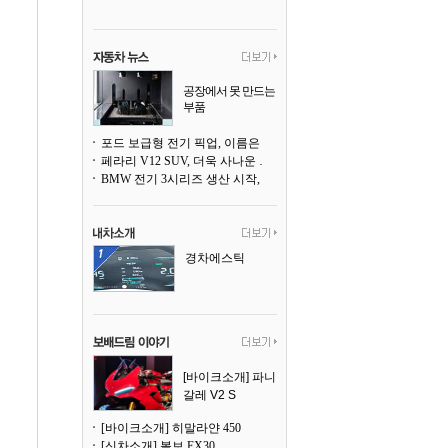
공장에서 못 만드는
부품
3D 프린팅으로 찍
어낸다
포드 보급형 전기 픽업, 이름은 `패덤`
페라리 V12 SUV, 더욱 사나운 얼굴로 돌아온다
BMW 전기 3시리즈 생산 시작, 뮌헨 공장은 전기차 전용으로 전환
경차에스틱
[바이크소개] 파니
갈레 V2 S
[바이크소개] 히말라얀 450
[신차소개] 볼보 EX30