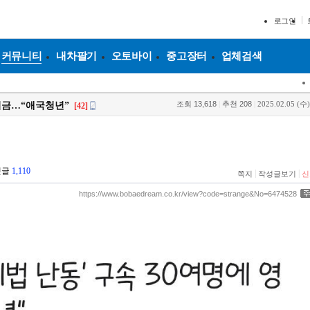
로그인
커뮤니티
내차팔기
오토바이
중고장터
업체검색
조회
13,618
|
추천
208
|
2025.02.05 (수)
영치금…“애국청년”
[42]
댓글
1,110
|
|
쪽지
작성글보기
신
https://www.bobaedream.co.kr/view?code=strange&No=6474528