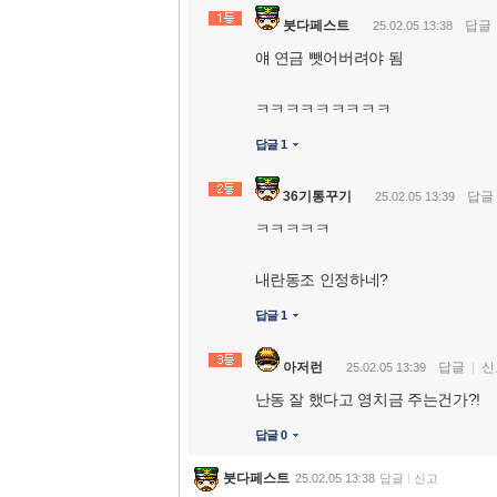
붓다페스트
답글
25.02.05 13:38
얘 연금 뺏어버려야 됨
ㅋㅋㅋㅋㅋㅋㅋㅋㅋ
답글 1
36기통꾸기
답글
25.02.05 13:39
ㅋㅋㅋㅋㅋ
내란동조 인정하네?
답글 1
아저런
답글
신
25.02.05 13:39
난동 잘 했다고 영치금 주는건가?!
답글 0
붓다페스트
25.02.05 13:38
답글
신고