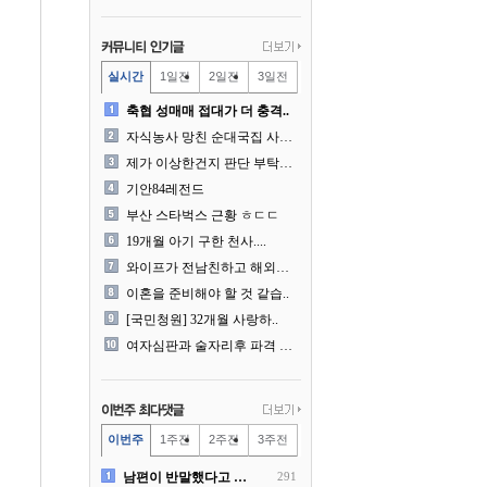
실시간
1일전
2일전
3일전
축협 성매매 접대가 더 충격..
자식농사 망친 순대국집 사장..
제가 이상한건지 판단 부탁드..
기안84레전드
부산 스타벅스 근황 ㅎㄷㄷ
19개월 아기 구한 천사....
와이프가 전남친하고 해외여행..
이혼을 준비해야 할 것 같습..
[국민청원] 32개월 사랑하..
여자심판과 술자리후 파격 승..
이번주
1주전
2주전
3주전
남편이 반말했다고 똑같이 반..
291