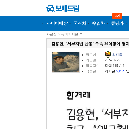
사이버매장
국산차
수입차
튜닝카
자료실
>
유머게시판
김용현, ‘서부지법 난동’ 구속 30여명에 
글쓴이
최진웅
가입일
2024.06.22
활동지수
마력 119,704
작성글
게시글
5,192
|