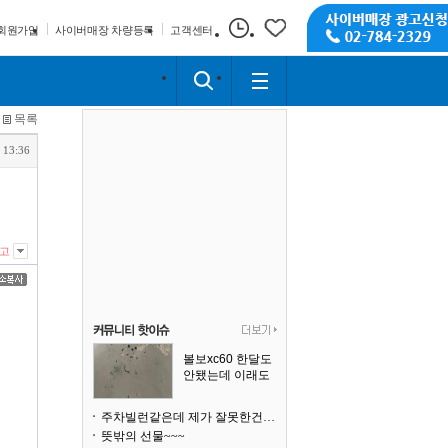
회원가입
사이버매장 차량등록
고객센터
목록
 13:36
고
볼보xc60 한달도
안됐는데 이래도
되나요?
주차빌런같은데 제가 잘못한건가요
뜻밖의 선물~~~