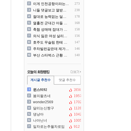
이게 인천공항이라는게 믿겨지..
273
니들 댓글보고 열받아서 집구..
238
절대로 능력없는 딜러를 쓰지..
178
열흘전 군대간 아들 소포(가..
168
축협 성매매 접대가 더 충격..
158
의식 잃은 여성 살리려다 성..
156
호주도 무슬림 한테 점령 당..
147
주차빌런같은데 제가 잘못한건..
146
부산 스타벅스 근황 ㅎㄷㄷ
140
게시글 추천수
댓글 추천수
윈스9192
2856
봄의왈츠네
1957
wonder2569
1702
달리는신짱구
1128
댕냥아
1042
나아닌너
1005
일차로는추월차로임
912