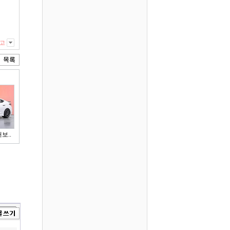
고
보..