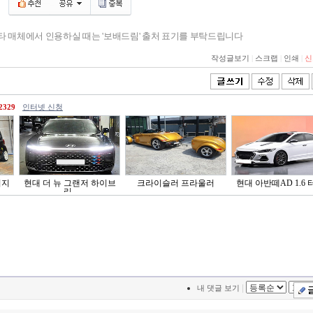
기타 매체에서 인용하실 때는 '보배드림' 출처 표기를 부탁드립니다
작성글보기
|
스크랩
|
인쇄
|
신
2329
인터넷 신청
티지
현대 더 뉴 그랜저 하이브
크라이슬러 프라울러
현대 아반떼AD 1.6 터
리..
|
내 댓글 보기