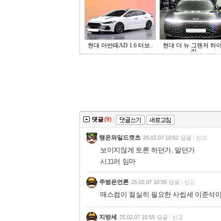
현대 아반떼AD 1.6 터보..
현대 더 뉴 그랜저 하
리..
댓글
(9)
|
탱온와일드캣츠
25.02.07 10:52
답글
신고
보이지않게 토론 하던가. 말던가
시끄러 임마
주범은언론
25.02.07 10:55
답글
신고
매스컴이 절실히 필요한 사씹세 이준석이.
지방세
25.02.07 10:55
답글
신고