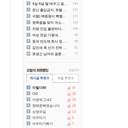
4살·6살 딸 태우고 음주운..
141
문신 출입금지, 호텔 헬스장..
137
극혐) 백종원이 빽햄과 함께..
135
원폭절을 맞아 개소리를 늘어..
120
차량 진입 불편하다고 도로 ..
100
여성 전담 기동대 ..
98
중국 반도체 회사 창신메모리..
89
김민새 측 선거 진짜 더럽게..
82
못생긴 남자와 결혼해서 후회..
77
게시글 추천수
댓글 추천수
마틸다88
40
Orb
39
이명박그네2
29
한때문빠였습니다
20
상생의길
13
여우타기
8
여우타기빠가
7