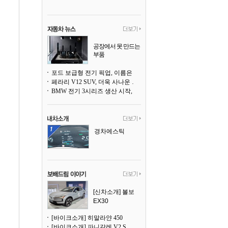
공장에서 못 만드는
부품
3D 프린팅으로 찍
어낸다
포드 보급형 전기 픽업, 이름은 `패덤`
페라리 V12 SUV, 더욱 사나운 얼굴로 돌아온다
BMW 전기 3시리즈 생산 시작, 뮌헨 공장은 전기차 전용으로 전환
경차에스틱
[신차소개] 볼보
EX30
[바이크소개] 히말라얀 450
[바이크소개] 파니갈레 V2 S