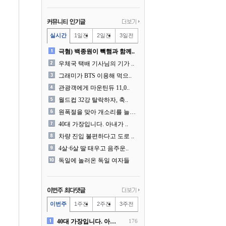
실시간
1일전
2일전
3일전
극혐) 백종원이 빽햄과 함께..
우체국 택배 기사님의 기가 ..
그래미가 BTS 이용해 먹으..
관광객에게 마운틴듀 11,0..
월드컵 32강 탈락하자, 축..
원폭절을 맞아 개소리를 늘어..
40대 가장입니다. 아내가 ..
차량 진입 불편하다고 도로 ..
4살·6살 딸 태우고 음주운..
독일에 놀러온 독일 여자들
이번주
1주전
2주전
3주전
40대 가장입니다. 아내가 ..
176