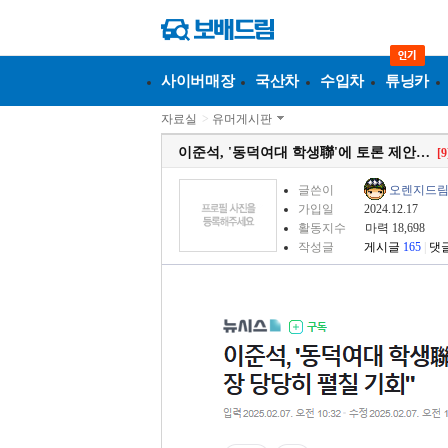
사이버매장
국산차
수입차
튜닝카
자료실
>
유머게시판
이준석, '동덕여대 학생聯'에 토론 제안…
[9
글쓴이
오렌지드림i
가입일
2024.12.17
활동지수
마력 18,698
작성글
게시글
165
|
댓