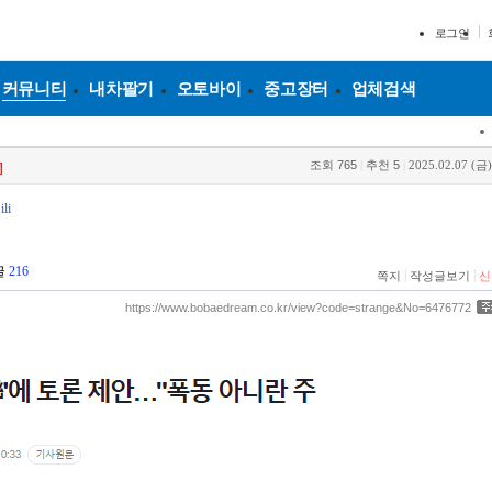
로그인
커뮤니티
내차팔기
오토바이
중고장터
업체검색
조회
765
|
추천
5
|
2025.02.07 (금)
]
li
글
216
|
|
쪽지
작성글보기
신
https://www.bobaedream.co.kr/view?code=strange&No=6476772