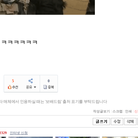
ㅋㅋㅋㅋㅋㅋㅋㅋ
5
0
기타 매체에서 인용하실 때는 '보배드림' 출처 표기를 부탁드립니다
작성글보기
|
스크랩
|
인쇄
|
신
2329
인터넷 신청