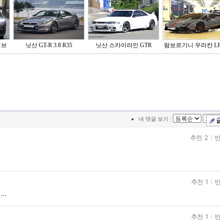
이브
닛산 GT-R 3.8 R35
닛산 스카이라인 GTR
람보르기니 우라칸 LP6
|
내 댓글 보기
추천 2
반
추천 1
반
..
추천 1
반