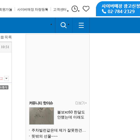
회원가입
사이버매장 차량등록
고객센터
목록
 10:51
고
볼보xc60 한달도
안됐는데 이래도
되나요?
주차빌런같은데 제가 잘못한건가요
뜻밖의 선물~~~