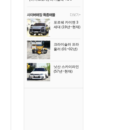
포르쉐 카이엔 3
세대 (19년~현재)
2024년식
크라이슬러 프라
울러 (01~02년)
2002년식
닛산 스카이라인
(57년~현재)
1996년식